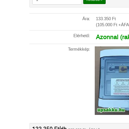
Ára:
133.350
Ft
(105.000
Ft
+ÁFA
Elérhető:
Azonnal (ra
Termékkép: