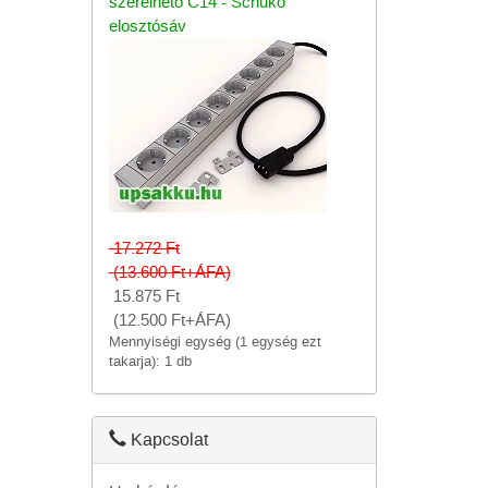
szerelhető C14 - Schuko
elosztósáv
17.272
Ft
(13.600
Ft
+ÁFA)
15.875
Ft
(12.500
Ft
+ÁFA)
Mennyiségi egység (1 egység ezt
takarja): 1 db
Kapcsolat