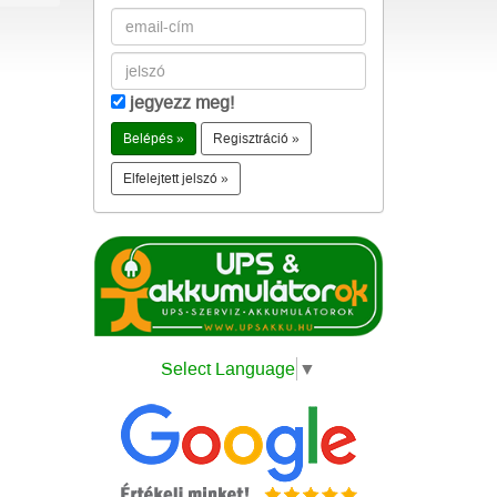
jegyezz meg!
Regisztráció »
Elfelejtett jelszó »
Select Language
▼