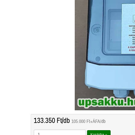
133.350
Ft
/db
105.000
Ft
+ÁFA/db
Kosárba »