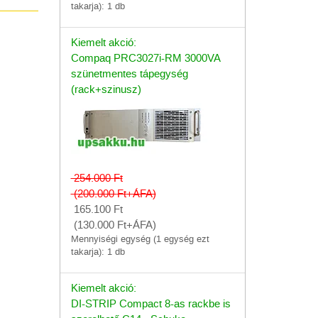
takarja): 1 db
Kiemelt akció:
Compaq PRC3027i-RM 3000VA
szünetmentes tápegység
(rack+szinusz)
254.000
Ft
(200.000
Ft
+ÁFA)
165.100
Ft
(130.000
Ft
+ÁFA)
Mennyiségi egység (1 egység ezt
takarja): 1 db
Kiemelt akció:
DI-STRIP Compact 8-as rackbe is