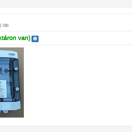
) /db
ktáron van)