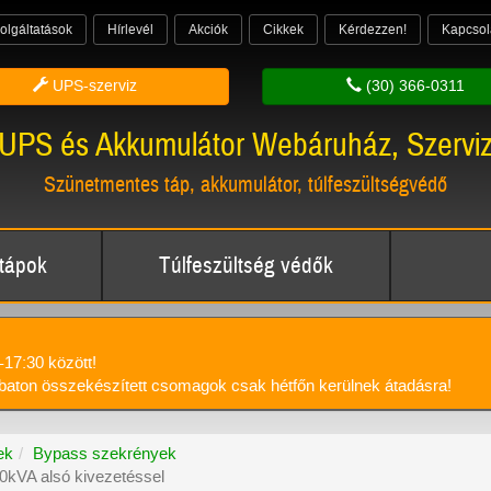
olgáltatások
Hírlevél
Akciók
Cikkek
Kérdezzen!
Kapcsol
UPS-szerviz
(30) 366-0311
UPS és Akkumulátor Webáruház, Szervi
Szünetmentes táp, akkumulátor, túlfeszültségvédő
tápok
Túlfeszültség védők
-17:30 között!
aton összekészített csomagok csak hétfőn kerülnek átadásra!
ek
Bypass szekrények
20kVA alsó kivezetéssel