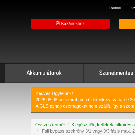
Főoldal
Sz
Kazánokhoz
Akkumulátorok
Szünetmentes 
Kedves Ügyfelünk!
2026.08.08-án szombaton üzletünk nyitva tart 9:30
A GLS aznap csomagokat nem szállít, így a szomb
Összes termék
Kiegészítők, kellékek, alkatrész
Fali bypass szekrény 3/1 vagy 3/3 fázis max. 