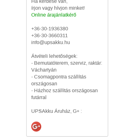
Ha kérdése van,
írjon vagy hívjon minket!
Online árajánlatkérő
+36-30-1936380
+36-30-3660311
info@upsakku.hu
Átvételi lehetőségek:
- Bemutatóterem, szerviz, raktár:
Váchartyán
- Csomagpontra szállítás
országosan
- Házhoz szállítás országosan
futárral
UPSAkku Áruház, G+ :