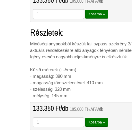
133.350
Ft
/db
105.000
Ft
+ÁFA/db
Kosárba »
Részletek:
Minőségi anyagokból készült fali bypass szekrény 3/
aktuális rendelkezésre álló anyagok fényében némileg
Igény esetén nagyobb teljesítményre is elkészítjük.
Külső méretek (+-5mm):
- magasság: 380 mm
- magasság tömszelencével: 410 mm
- szélesség: 320 mm
- mélység: 145 mm
133.350
Ft
/db
105.000
Ft
+ÁFA/db
Kosárba »