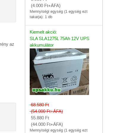
(4.000
Ft
+ÁFA)
Mennyiségi egység (1 egység ezt
takarja): 1 db
Kiemelt akció:
SLA SLA1275L 75Ah 12V UPS
krény az
akkumulátor
68.580
Ft
(54.000
Ft
+ÁFA)
55.880
Ft
(44.000
Ft
+ÁFA)
Mennyiségi egység (1 egység ezt