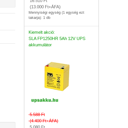
16.510
Ft
(13.000
Ft
+ÁFA)
Mennyiségi egység (1 egység ezt
takarja): 1 db
Kiemelt akció:
SLA FP1250HR 5Ah 12V UPS
akkumulátor
5.588
Ft
(4.400
Ft
+ÁFA)
5.080
Ft