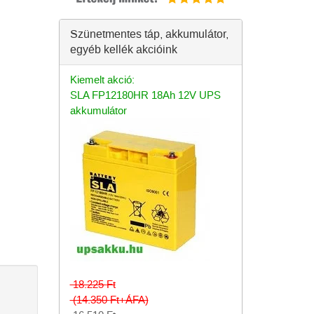
Szünetmentes táp, akkumulátor,
egyéb kellék akcióink
Kiemelt akció:
SLA FP12180HR 18Ah 12V UPS
akkumulátor
18.225
Ft
(14.350
Ft
+ÁFA)