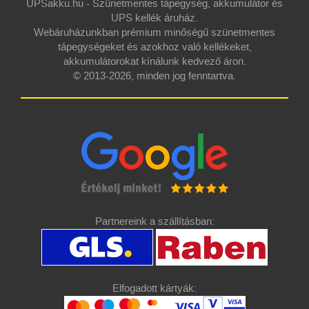
UPSakku.hu - Szünetmentes tápegység, akkumulátor és
UPS kellék áruház.
Webáruházunkban prémium minőségű szünetmentes
tápegységeket és azokhoz való kellékeket,
akkumulátorokat kínálunk kedvező áron.
© 2013-2026, minden jog fenntartva.
Partnereink a szállításban:
Elfogadott kártyák: