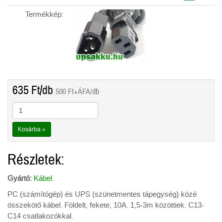
Termékkép:
635
Ft
/db
500
Ft
+ÁFA/db
Kosárba »
Részletek:
Gyártó:
Kábel
PC (számítógép) és UPS (szünetmentes tápegység) közé
összekötő kábel. Földelt, fekete, 10A. 1,5-3m közöttiek. C13-
C14 csatlakozókkal.