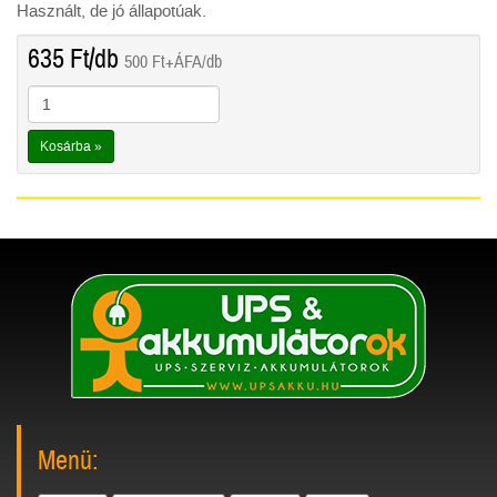
Használt, de jó állapotúak.
635
Ft
/db
500
Ft
+ÁFA/db
Kosárba »
Menü: