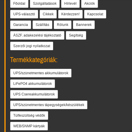
Főoldal
Szolgáltatások
Hírlevél
Akciók
UPS-választó
Cikkek
Kérdezzen!
Kapcsolat
Garancia
Szállítás
Rólunk
Bannerek
ÁSZF, adakezelési tájékoztató
Segítség
Szerzői jogi nyilatkozat
Termékkategóriák:
UPS/szünetmentes akkumulátorok
LiFePO4 akkumulátorok
UPS Csereakkumulátorok
UPS/szünetmentes tápegységek/készülékek
Túlfeszültség védők
WEB/SNMP kártyák