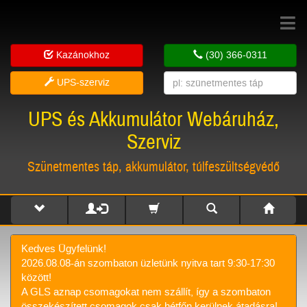
Toggle
navigat
Kazánokhoz
(30) 366-0311
UPS-szerviz
UPS és Akkumulátor Webáruház,
Szerviz
Szünetmentes táp, akkumulátor, túlfeszültségvédő
Kedves Ügyfelünk!
2026.08.08-án szombaton üzletünk nyitva tart 9:30-17:30
között!
A GLS aznap csomagokat nem szállít, így a szombaton
összekészített csomagok csak hétfőn kerülnek átadásra!