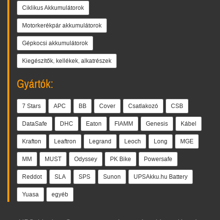
Ciklikus Akkumulátorok
Motorkerékpár akkumulátorok
Gépkocsi akkumulátorok
Kiegészítők, kellékek, alkatrészek
Gyártók:
7 Stars
APC
BB
Cover
Csatlakozó
CSB
DataSafe
DHC
Eaton
FIAMM
Genesis
Kábel
Krafton
Leaftron
Legrand
Leoch
Long
MGE
MM
MUST
Odyssey
PK Bike
Powersafe
Reddot
SLA
SPS
Sunon
UPSAkku.hu Battery
Yuasa
egyéb