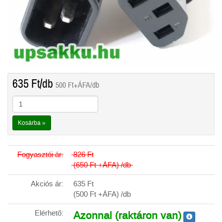
635
Ft
/db
500
Ft
+ÁFA/db
Kosárba »
Fogyasztói ár:
826
Ft
(650
Ft
+ÁFA) /db
Akciós ár:
635
Ft
(500
Ft
+ÁFA) /db
Elérhető:
Azonnal (raktáron van)