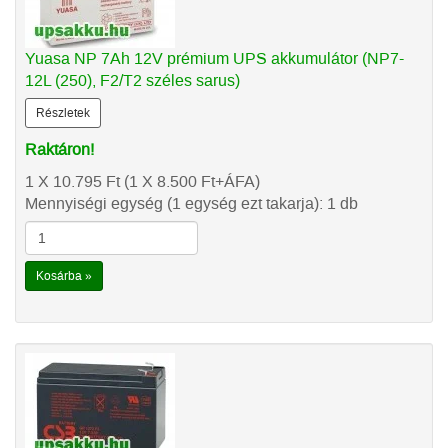
Yuasa NP 7Ah 12V prémium UPS akkumulátor (NP7-
12L (250), F2/T2 széles sarus)
Részletek
Raktáron!
1 X 10.795
Ft
(1 X 8.500
Ft
+ÁFA)
Mennyiségi egység (1 egység ezt takarja): 1 db
Kosárba »