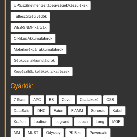
UPS/szünetmentes tápegységek/készülékek
Túlfeszültség védők
WEB/SNMP kártyák
Ciklikus Akkumulátorok
Motorkerékpár akkumulátorok
Gépkocsi akkumulátorok
Kiegészítők, kellékek, alkatrészek
Gyártók:
7 Stars
APC
BB
Cover
Csatlakozó
CSB
DataSafe
DHC
Eaton
FIAMM
Genesis
Kábel
Krafton
Leaftron
Legrand
Leoch
Long
MGE
MM
MUST
Odyssey
PK Bike
Powersafe