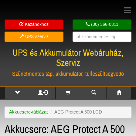
Toggle
navigat
Kazánokhoz
(30) 366-0311
UPS-szerviz
UPS és Akkumulátor Webáruház,
Szerviz
Szünetmentes táp, akkumulátor, túlfeszültségvédő
Akkucsere-táblázat
AEG Protect A 500 LCD
Akkucsere: AEG Protect A 500