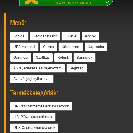
Menü:
Főoldal
Szolgáltatások
Hírlevél
Akciók
UPS-választó
Cikkek
Kérdezzen!
Kapcsolat
Garancia
Szállítás
Rólunk
Bannerek
ÁSZF, adakezelési tájékoztató
Segítség
Szerzői jogi nyilatkozat
Termékkategóriák:
UPS/szünetmentes akkumulátorok
LiFePO4 akkumulátorok
UPS Csereakkumulátorok