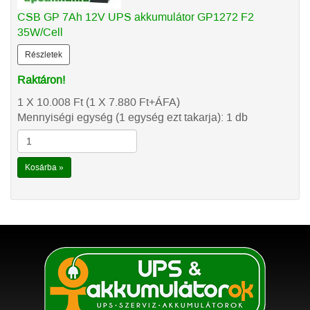
CSB GP 7Ah 12V UPS akkumulátor GP1272 F2
35W/Cell
Részletek
Raktáron!
1 X 10.008
Ft
(1 X 7.880
Ft
+ÁFA)
Mennyiségi egység (1 egység ezt takarja): 1 db
Kosárba »