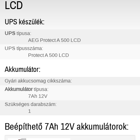
LCD
UPS készülék:
UPS
típusa:
AEG Protect A 500 LCD
UPS típusszáma:
Protect A 500 LCD
Akkumulátor:
Gyári akkucsomag cikkszáma:
Akkumulátor
típusa:
7Ah 12V
Szükséges darabszám:
1
Beépíthető 7Ah 12V akkumulátorok: