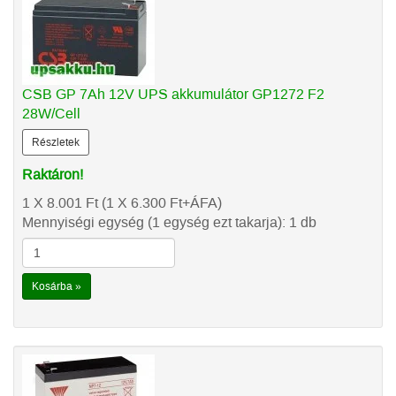
CSB GP 7Ah 12V UPS akkumulátor GP1272 F2
28W/Cell
Részletek
Raktáron!
1 X 8.001
Ft
(1 X 6.300
Ft
+ÁFA)
Mennyiségi egység (1 egység ezt takarja): 1 db
Kosárba »