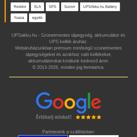
Reddot
SLA
SPS
Sunon
UPSAkku.hu Battery
Yuasa
egyéb
UPSakku.hu - Szünetmentes tápegység, akkumulátor és
UPS kellék áruház.
Webáruházunkban prémium minőségű szünetmentes
tápegységeket és azokhoz való kellékeket,
akkumulátorokat kínálunk kedvező áron.
© 2013-2026, minden jog fenntartva.
Partnereink a szállításban: