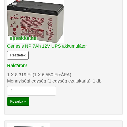
Genesis NP 7Ah 12V UPS akkumulátor
Részletek
Raktáron!
1 X 8.319
Ft
(1 X 6.550
Ft
+ÁFA)
Mennyiségi egység (1 egység ezt takarja): 1 db
Kosárba »