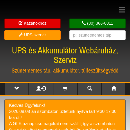
Toggle
navigat
Kazánokhoz
(30) 366-0311
UPS-szerviz
UPS és Akkumulátor Webáruház,
Szerviz
Szünetmentes táp, akkumulátor, túlfeszültségvédő
Kedves Ügyfelünk!
2026.08.08-án szombaton üzletünk nyitva tart 9:30-17:30
között!
A GLS aznap csomagokat nem szállít, így a szombaton
összekészített csomagok csak hétfőn kerülnek átadásra!