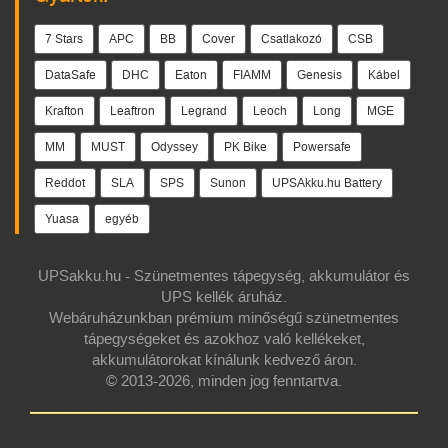
7 Stars
APC
BB
Cover
Csatlakozó
CSB
DataSafe
DHC
Eaton
FIAMM
Genesis
Kábel
Krafton
Leaftron
Legrand
Leoch
Long
MGE
MM
MUST
Odyssey
PK Bike
Powersafe
Reddot
SLA
SPS
Sunon
UPSAkku.hu Battery
Yuasa
egyéb
UPSakku.hu - Szünetmentes tápegység, akkumulátor és
UPS kellék áruház.
Webáruházunkban prémium minőségű szünetmentes
tápegységeket és azokhoz való kellékeket,
akkumulátorokat kínálunk kedvező áron.
© 2013-2026, minden jog fenntartva.