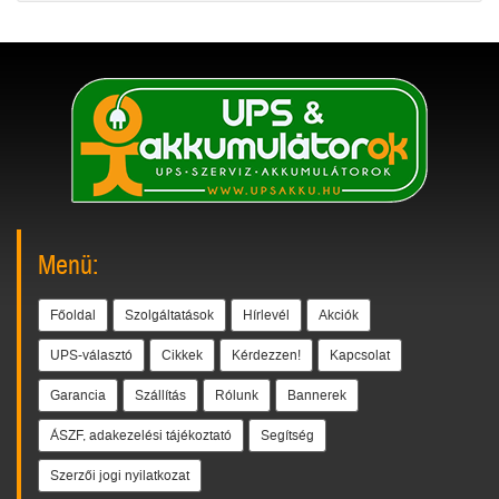
Menü:
Főoldal
Szolgáltatások
Hírlevél
Akciók
UPS-választó
Cikkek
Kérdezzen!
Kapcsolat
Garancia
Szállítás
Rólunk
Bannerek
ÁSZF, adakezelési tájékoztató
Segítség
Szerzői jogi nyilatkozat