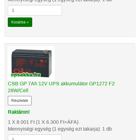
Kosárba »
CSB GP 7Ah 12V UPS akkumulátor GP1272 F2
28W/Cell
Részletek
Raktáron!
1 X 8.001
Ft
(1 X 6.300
Ft
+ÁFA)
Mennyiségi egység (1 egység ezt takarja): 1 db