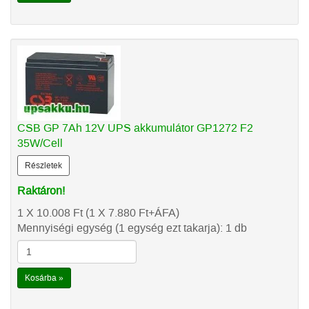
CSB GP 7Ah 12V UPS akkumulátor GP1272 F2
35W/Cell
Részletek
Raktáron!
1 X 10.008
Ft
(1 X 7.880
Ft
+ÁFA)
Mennyiségi egység (1 egység ezt takarja): 1 db
Kosárba »