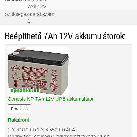
7Ah 12V
Szükséges darabszám:
1
Beépíthető 7Ah 12V akkumulátorok:
Genesis NP 7Ah 12V UPS akkumulátor
Részletek
Raktáron!
1 X 8.319
Ft
(1 X 6.550
Ft
+ÁFA)
Mennyiségi egység (1 egység ezt takarja): 1 db