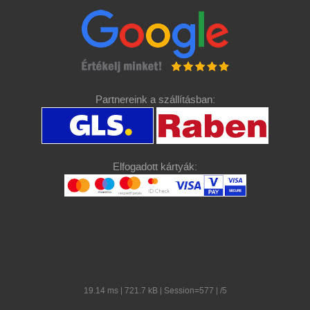
Partnereink a szállításban:
Elfogadott kártyák:
19.14 ms | 721.7 kB | Session=577 | /5