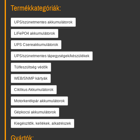
Termékkategóriák:
UPS/szünetmentes akkumulátorok
LiFePO4 akkumulátorok
UPS Csereakkumulátorok
UPS/szünetmentes tápegységek/készülékek
Túlfeszültség védők
WEB/SNMP kártyák
Ciklikus Akkumulátorok
Motorkerékpár akkumulátorok
Gépkocsi akkumulátorok
Kiegészítők, kellékek, alkatrészek
Gyártók: