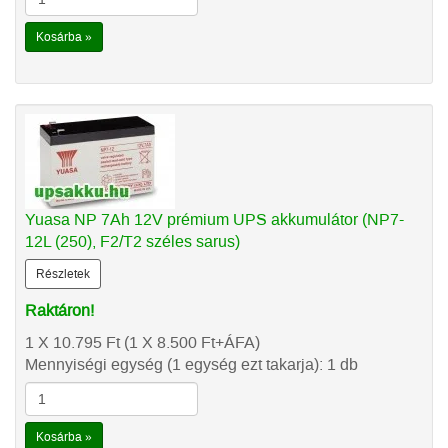
Kosárba »
Yuasa NP 7Ah 12V prémium UPS akkumulátor (NP7-
12L (250), F2/T2 széles sarus)
Részletek
Raktáron!
1 X 10.795
Ft
(1 X 8.500
Ft
+ÁFA)
Mennyiségi egység (1 egység ezt takarja): 1 db
Kosárba »