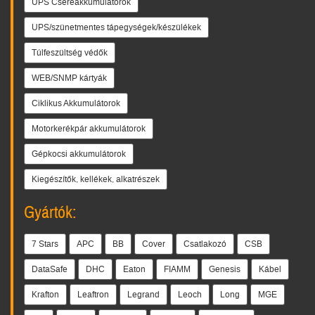
UPS Csereakkumulátorok
UPS/szünetmentes tápegységek/készülékek
Túlfeszültség védők
WEB/SNMP kártyák
Ciklikus Akkumulátorok
Motorkerékpár akkumulátorok
Gépkocsi akkumulátorok
Kiegészítők, kellékek, alkatrészek
Gyártók:
7 Stars
APC
BB
Cover
Csatlakozó
CSB
DataSafe
DHC
Eaton
FIAMM
Genesis
Kábel
Krafton
Leaftron
Legrand
Leoch
Long
MGE