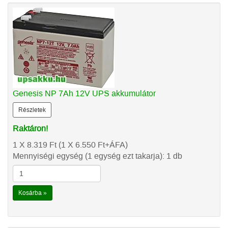
Genesis NP 7Ah 12V UPS akkumulátor
Részletek
Raktáron!
1 X 8.319
Ft
(1 X 6.550
Ft
+ÁFA)
Mennyiségi egység (1 egység ezt takarja): 1 db
Kosárba »