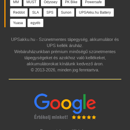
MM
MUST
Odyssey
PK Bike
Powersafe
Reddot
SLA
SPS
Sunon
UPSAkku.hu Battery
Yuasa
egyéb
UPSakku.hu - Szünetmentes tápegység, akkumulátor és
UPS kellék áruház.
Webáruházunkban prémium minőségű szünetmentes
tápegységeket és azokhoz való kellékeket,
akkumulátorokat kínálunk kedvező áron.
© 2013-2026, minden jog fenntartva.