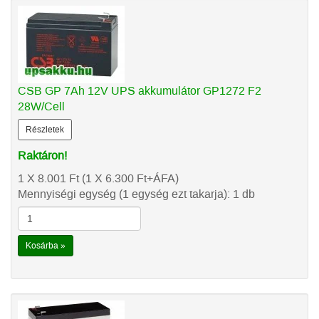
CSB GP 7Ah 12V UPS akkumulátor GP1272 F2
28W/Cell
Részletek
Raktáron!
1 X 8.001
Ft
(1 X 6.300
Ft
+ÁFA)
Mennyiségi egység (1 egység ezt takarja): 1 db
Kosárba »