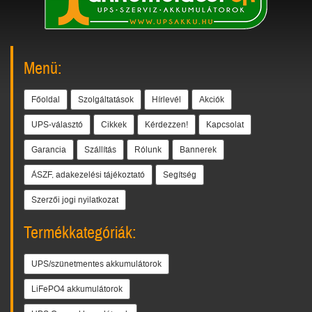
Menü:
Főoldal
Szolgáltatások
Hírlevél
Akciók
UPS-választó
Cikkek
Kérdezzen!
Kapcsolat
Garancia
Szállítás
Rólunk
Bannerek
ÁSZF, adakezelési tájékoztató
Segítség
Szerzői jogi nyilatkozat
Termékkategóriák:
UPS/szünetmentes akkumulátorok
LiFePO4 akkumulátorok