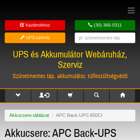
Toggle
navigat
Kazánokhoz
(30) 366-0311
UPS-szerviz
UPS és Akkumulátor Webáruház,
Szerviz
Szünetmentes táp, akkumulátor, túlfeszültségvédő
Akkucsere-táblázat
APC Back-UPS 650CI
Akkucsere: APC Back-UPS