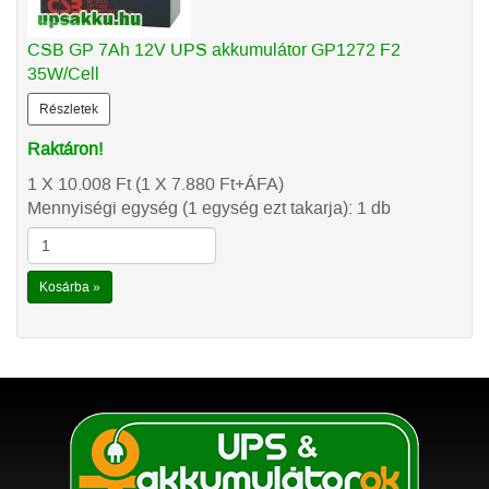
CSB GP 7Ah 12V UPS akkumulátor GP1272 F2
35W/Cell
Részletek
Raktáron!
1 X 10.008
Ft
(1 X 7.880
Ft
+ÁFA)
Mennyiségi egység (1 egység ezt takarja): 1 db
Kosárba »