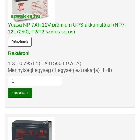
Yuasa NP 7Ah 12V prémium UPS akkumulátor (NP7-
12L (250), F2/T2 széles sarus)
Részletek
Raktáron!
1 X 10.795
Ft
(1 X 8.500
Ft
+ÁFA)
Mennyiségi egység (1 egység ezt takarja): 1 db
Kosárba »