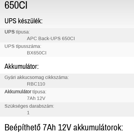
650CI
UPS készülék:
UPS
típusa:
APC Back-UPS 650CI
UPS típusszáma:
BX650CI
Akkumulátor:
Gyári akkucsomag cikkszáma:
RBC110
Akkumulátor
típusa:
7Ah 12V
Szükséges darabszám:
1
Beépíthető 7Ah 12V akkumulátorok: