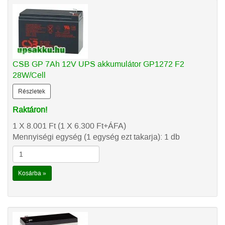
CSB GP 7Ah 12V UPS akkumulátor GP1272 F2
28W/Cell
Részletek
Raktáron!
1 X 8.001
Ft
(1 X 6.300
Ft
+ÁFA)
Mennyiségi egység (1 egység ezt takarja): 1 db
Kosárba »