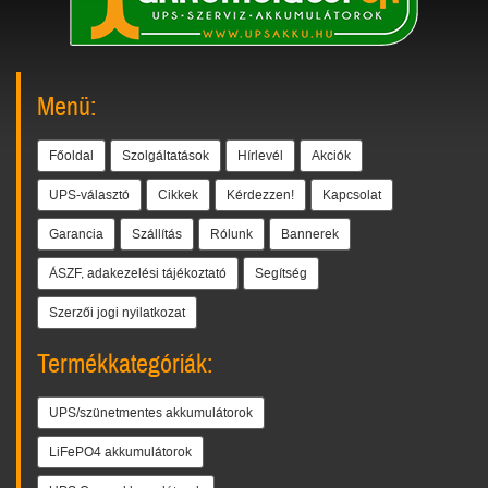
Menü:
Főoldal
Szolgáltatások
Hírlevél
Akciók
UPS-választó
Cikkek
Kérdezzen!
Kapcsolat
Garancia
Szállítás
Rólunk
Bannerek
ÁSZF, adakezelési tájékoztató
Segítség
Szerzői jogi nyilatkozat
Termékkategóriák:
UPS/szünetmentes akkumulátorok
LiFePO4 akkumulátorok