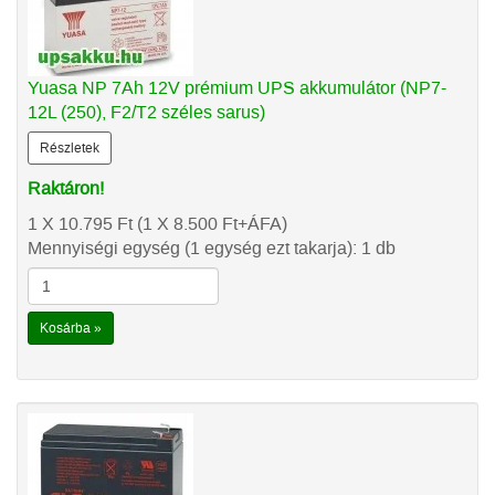
Yuasa NP 7Ah 12V prémium UPS akkumulátor (NP7-
12L (250), F2/T2 széles sarus)
Részletek
Raktáron!
1 X 10.795
Ft
(1 X 8.500
Ft
+ÁFA)
Mennyiségi egység (1 egység ezt takarja): 1 db
Kosárba »