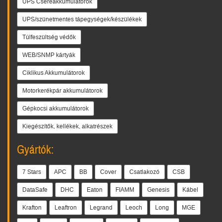
UPS Csereakkumulátorok
UPS/szünetmentes tápegységek/készülékek
Túlfeszültség védők
WEB/SNMP kártyák
Ciklikus Akkumulátorok
Motorkerékpár akkumulátorok
Gépkocsi akkumulátorok
Kiegészítők, kellékek, alkatrészek
Gyártók:
7 Stars
APC
BB
Cover
Csatlakozó
CSB
DataSafe
DHC
Eaton
FIAMM
Genesis
Kábel
Krafton
Leaftron
Legrand
Leoch
Long
MGE