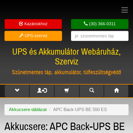
Toggle
navigat
Kazánokhoz
(30) 366-0311
UPS-szerviz
UPS és Akkumulátor Webáruház,
Szerviz
Szünetmentes táp, akkumulátor, túlfeszültségvédő
Akkucsere-táblázat
APC Back-UPS BE 550 ES
Akkucsere: APC Back-UPS BE