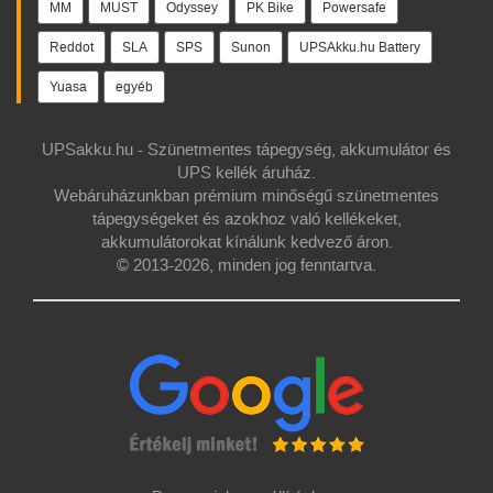
MM
MUST
Odyssey
PK Bike
Powersafe
Reddot
SLA
SPS
Sunon
UPSAkku.hu Battery
Yuasa
egyéb
UPSakku.hu - Szünetmentes tápegység, akkumulátor és
UPS kellék áruház.
Webáruházunkban prémium minőségű szünetmentes
tápegységeket és azokhoz való kellékeket,
akkumulátorokat kínálunk kedvező áron.
© 2013-2026, minden jog fenntartva.