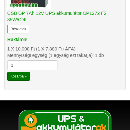
CSB GP 7Ah 12V UPS akkumulátor GP1272 F2
35W/Cell
Részletek
Raktáron!
1 X 10.008
Ft
(1 X 7.880
Ft
+ÁFA)
Mennyiségi egység (1 egység ezt takarja): 1 db
Kosárba »