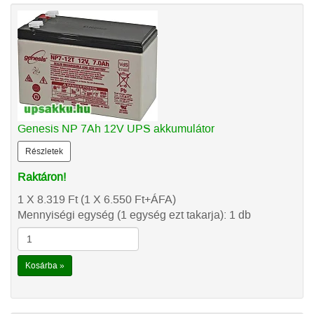
Genesis NP 7Ah 12V UPS akkumulátor
Részletek
Raktáron!
1 X 8.319
Ft
(1 X 6.550
Ft
+ÁFA)
Mennyiségi egység (1 egység ezt takarja): 1 db
Kosárba »