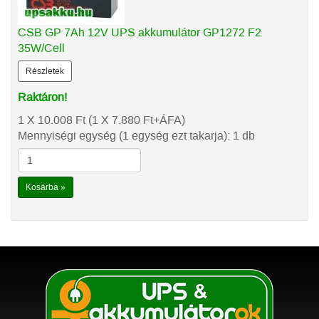
CSB GP 7Ah 12V UPS akkumulátor GP1272 F2
35W/Cell
Részletek
Raktáron!
1 X 10.008
Ft
(1 X 7.880
Ft
+ÁFA)
Mennyiségi egység (1 egység ezt takarja): 1 db
Kosárba »