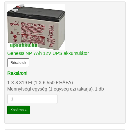
Genesis NP 7Ah 12V UPS akkumulátor
Részletek
Raktáron!
1 X 8.319
Ft
(1 X 6.550
Ft
+ÁFA)
Mennyiségi egység (1 egység ezt takarja): 1 db
Kosárba »