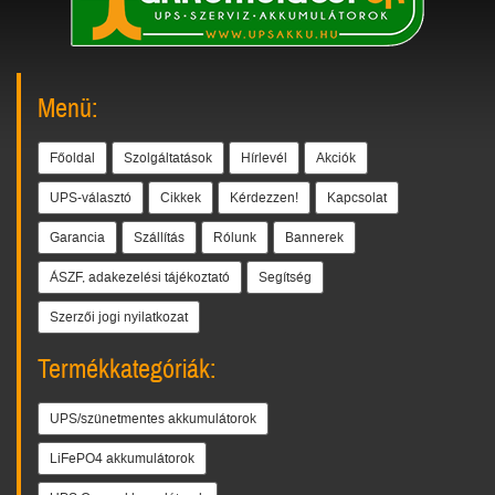
Menü:
Főoldal
Szolgáltatások
Hírlevél
Akciók
UPS-választó
Cikkek
Kérdezzen!
Kapcsolat
Garancia
Szállítás
Rólunk
Bannerek
ÁSZF, adakezelési tájékoztató
Segítség
Szerzői jogi nyilatkozat
Termékkategóriák:
UPS/szünetmentes akkumulátorok
LiFePO4 akkumulátorok