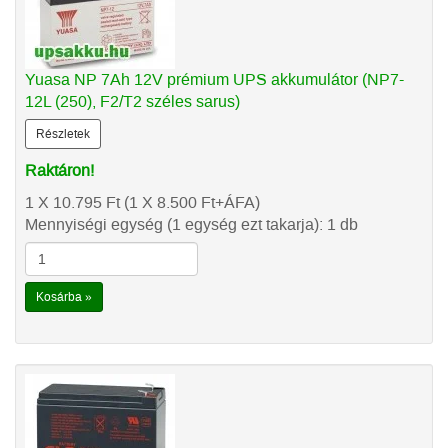
Yuasa NP 7Ah 12V prémium UPS akkumulátor (NP7-
12L (250), F2/T2 széles sarus)
Részletek
Raktáron!
1 X 10.795
Ft
(1 X 8.500
Ft
+ÁFA)
Mennyiségi egység (1 egység ezt takarja): 1 db
Kosárba »