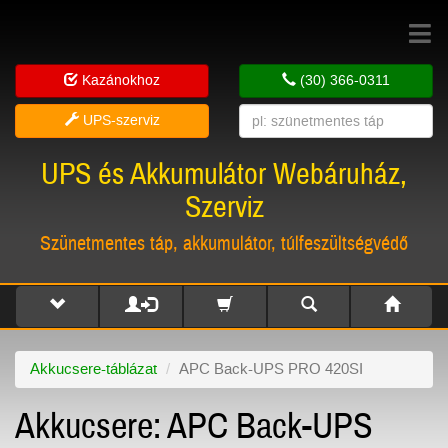
Toggle
navigat
Kazánokhoz
(30) 366-0311
UPS-szerviz
UPS és Akkumulátor Webáruház,
Szerviz
Szünetmentes táp, akkumulátor, túlfeszültségvédő
Akkucsere-táblázat
APC Back-UPS PRO 420SI
Akkucsere: APC Back-UPS