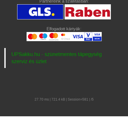
Partnereink a szállításban:
Elfogadott kártyák:
UPSakku.hu - szünetmentes tápegység
szerviz és üzlet
27.70 ms | 721.4 kB | Session=581 | /5