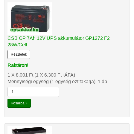
CSB GP 7Ah 12V UPS akkumulátor GP1272 F2
28W/Cell
Részletek
Raktáron!
1 X 8.001
Ft
(1 X 6.300
Ft
+ÁFA)
Mennyiségi egység (1 egység ezt takarja): 1 db
Kosárba »