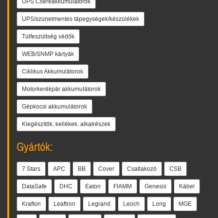
UPS Csereakkumulátorok
UPS/szünetmentes tápegységek/készülékek
Túlfeszültség védők
WEB/SNMP kártyák
Ciklikus Akkumulátorok
Motorkerékpár akkumulátorok
Gépkocsi akkumulátorok
Kiegészítők, kellékek, alkatrészek
Gyártók:
7 Stars
APC
BB
Cover
Csatlakozó
CSB
DataSafe
DHC
Eaton
FIAMM
Genesis
Kábel
Krafton
Leaftron
Legrand
Leoch
Long
MGE