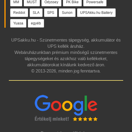
MM
MUST
Odyssey
PK Bike
Powersafe
Reddot
SLA
SPS
Sunon
UPSAkku.hu Battery
Yuasa
egyéb
UPSakku.hu - Szünetmentes tápegység, akkumulátor és
UPS kellék áruház.
Webáruházunkban prémium minőségű szünetmentes
tápegységeket és azokhoz való kellékeket,
akkumulátorokat kínálunk kedvező áron.
© 2013-2026, minden jog fenntartva.