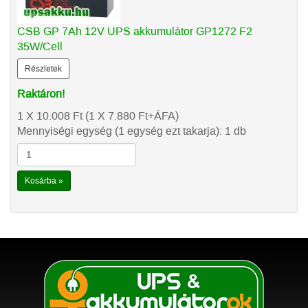
CSB GP 7Ah 12V UPS akkumulátor GP1272 F2
35W/Cell
Részletek
Raktáron!
1 X 10.008
Ft
(1 X 7.880
Ft
+ÁFA)
Mennyiségi egység (1 egység ezt takarja): 1 db
Kosárba »