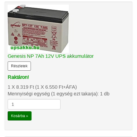
Genesis NP 7Ah 12V UPS akkumulátor
Részletek
Raktáron!
1 X 8.319
Ft
(1 X 6.550
Ft
+ÁFA)
Mennyiségi egység (1 egység ezt takarja): 1 db
Kosárba »