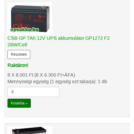
CSB GP 7Ah 12V UPS akkumulátor GP1272 F2
28W/Cell
Részletek
Raktáron!
8 X 8.001
Ft
(8 X 6.300
Ft
+ÁFA)
Mennyiségi egység (1 egység ezt takarja): 1 db
Kosárba »