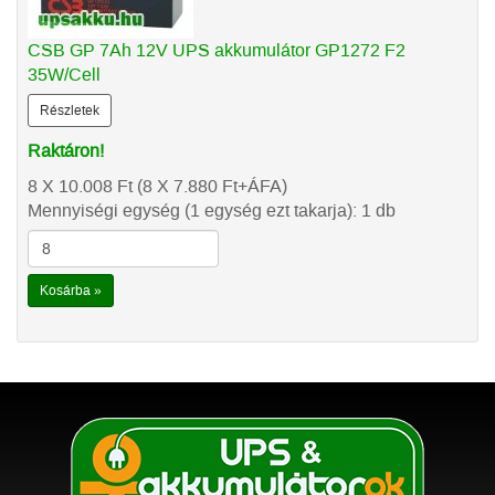
CSB GP 7Ah 12V UPS akkumulátor GP1272 F2
35W/Cell
Részletek
Raktáron!
8 X 10.008
Ft
(8 X 7.880
Ft
+ÁFA)
Mennyiségi egység (1 egység ezt takarja): 1 db
Kosárba »