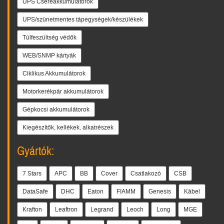
UPS Csereakkumulátorok
UPS/szünetmentes tápegységek/készülékek
Túlfeszültség védők
WEB/SNMP kártyák
Ciklikus Akkumulátorok
Motorkerékpár akkumulátorok
Gépkocsi akkumulátorok
Kiegészítők, kellékek, alkatrészek
Gyártók:
7 Stars
APC
BB
Cover
Csatlakozó
CSB
DataSafe
DHC
Eaton
FIAMM
Genesis
Kábel
Krafton
Leaftron
Legrand
Leoch
Long
MGE