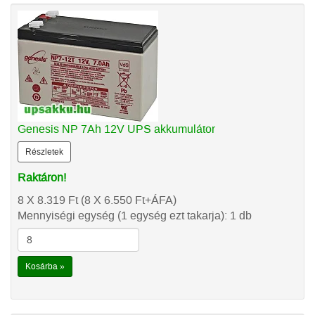
Genesis NP 7Ah 12V UPS akkumulátor
Részletek
Raktáron!
8 X 8.319
Ft
(8 X 6.550
Ft
+ÁFA)
Mennyiségi egység (1 egység ezt takarja): 1 db
Kosárba »