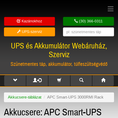
Toggle
navigat
Kazánokhoz
(30) 366-0311
UPS-szerviz
UPS és Akkumulátor Webáruház,
Szerviz
Szünetmentes táp, akkumulátor, túlfeszültségvédő
Akkucsere-táblázat
APC Smart-UPS 3000RMI Rack
Akkucsere: APC Smart-UPS