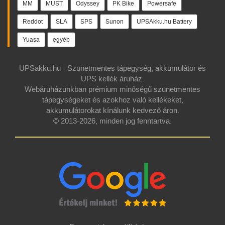
MM
MUST
Odyssey
PK Bike
Powersafe
Reddot
SLA
SPS
Sunon
UPSAkku.hu Battery
Yuasa
egyéb
UPSakku.hu - Szünetmentes tápegység, akkumulátor és
UPS kellék áruház.
Webáruházunkban prémium minőségű szünetmentes
tápegységeket és azokhoz való kellékeket,
akkumulátorokat kínálunk kedvező áron.
© 2013-2026, minden jog fenntartva.