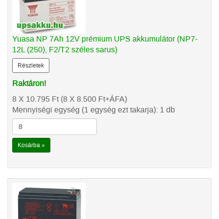
Yuasa NP 7Ah 12V prémium UPS akkumulátor (NP7-
12L (250), F2/T2 széles sarus)
Részletek
Raktáron!
8 X 10.795
Ft
(8 X 8.500
Ft
+ÁFA)
Mennyiségi egység (1 egység ezt takarja): 1 db
Kosárba »