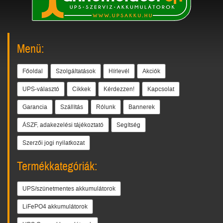
Menü:
Főoldal
Szolgáltatások
Hírlevél
Akciók
UPS-választó
Cikkek
Kérdezzen!
Kapcsolat
Garancia
Szállítás
Rólunk
Bannerek
ÁSZF, adakezelési tájékoztató
Segítség
Szerzői jogi nyilatkozat
Termékkategóriák:
UPS/szünetmentes akkumulátorok
LiFePO4 akkumulátorok