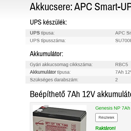
Akkucsere: APC Smart-UP
UPS készülék:
UPS
típusa:
APC Sm
UPS típusszáma:
SU700
Akkumulátor:
Gyári akkucsomag cikkszáma:
RBC5
Akkumulátor
típusa:
7Ah 12
Szükséges darabszám:
2
Beépíthető 7Ah 12V akkumulát
Genesis NP 7Ah
Részletek
Raktáron!