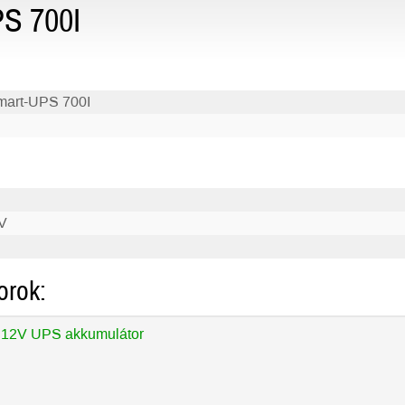
S 700I
art-UPS 700I
I
V
orok:
 12V UPS akkumulátor