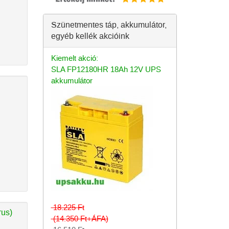
Szünetmentes táp, akkumulátor,
egyéb kellék akcióink
Kiemelt akció:
SLA FP12180HR 18Ah 12V UPS
akkumulátor
18.225
Ft
rus)
(14.350
Ft
+ÁFA)