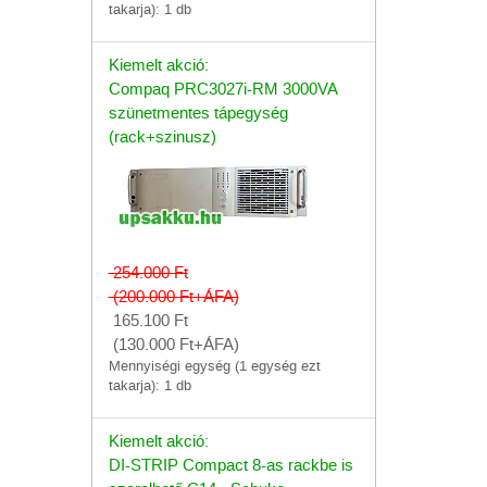
takarja): 1 db
Kiemelt akció:
Compaq PRC3027i-RM 3000VA
szünetmentes tápegység
(rack+szinusz)
254.000
Ft
(200.000
Ft
+ÁFA)
165.100
Ft
(130.000
Ft
+ÁFA)
Mennyiségi egység (1 egység ezt
takarja): 1 db
Kiemelt akció:
DI-STRIP Compact 8-as rackbe is