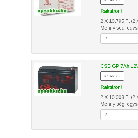
Részletek
Raktáron!
2 X 10.795
Ft
(2 
Mennyiségi egysé
CSB GP 7Ah 12V
Részletek
Raktáron!
2 X 10.008
Ft
(2 
Mennyiségi egysé