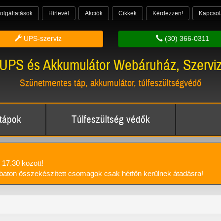
olgáltatások
Hírlevél
Akciók
Cikkek
Kérdezzen!
Kapcsol
UPS-szerviz
(30) 366-0311
UPS és Akkumulátor Webáruház, Szervi
Szünetmentes táp, akkumulátor, túlfeszültségvédő
tápok
Túlfeszültség védők
-17:30 között!
aton összekészített csomagok csak hétfőn kerülnek átadásra!