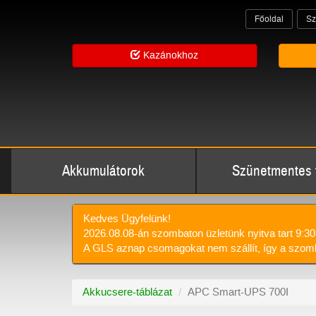
Főoldal
Sz
Kazánokhoz
Akkumulátorok
Szünetmentes 
Kedves Ügyfelünk!
2026.08.08-án szombaton üzletünk nyitva tart 9:30
A GLS aznap csomagokat nem szállít, így a szomb
Akkucsere-táblázat
APC Smart-UPS 700I