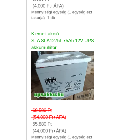
(4.000
Ft
+ÁFA)
Mennyiségi egység (1 egység ezt
takarja): 1 db
Kiemelt akció:
SLA SLA1275L 75Ah 12V UPS
akkumulátor
68.580
Ft
(54.000
Ft
+ÁFA)
55.880
Ft
(44.000
Ft
+ÁFA)
Mennyiségi egység (1 egység ezt