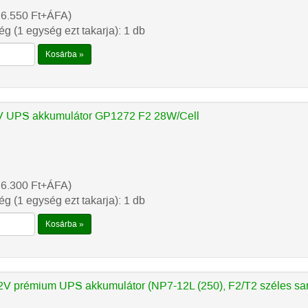
 6.550
Ft
+ÁFA)
g (1 egység ezt takarja): 1 db
Kosárba »
 UPS akkumulátor GP1272 F2 28W/Cell
 6.300
Ft
+ÁFA)
g (1 egység ezt takarja): 1 db
Kosárba »
V prémium UPS akkumulátor (NP7-12L (250), F2/T2 széles sa