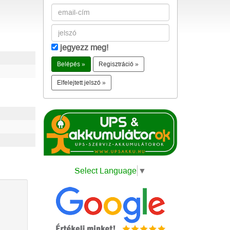
jegyezz meg!
Regisztráció »
Elfelejtett jelszó »
Select Language
▼