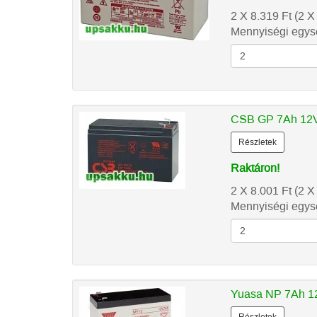
2 X 8.319
Ft
(2 X
Mennyiségi egysé
CSB GP 7Ah 12V
Részletek
Raktáron!
2 X 8.001
Ft
(2 X
Mennyiségi egysé
Yuasa NP 7Ah 12