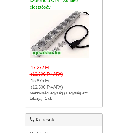
szerelhető C14 - Schuko
elosztósáv
17.272
Ft
(13.600
Ft
+ÁFA)
15.875
Ft
(12.500
Ft
+ÁFA)
Mennyiségi egység (1 egység ezt
takarja): 1 db
Kapcsolat