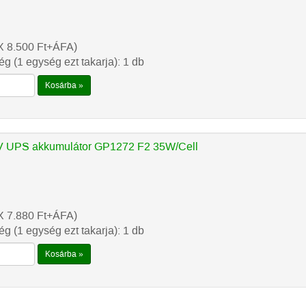
X 8.500
Ft
+ÁFA)
g (1 egység ezt takarja): 1 db
Kosárba »
 UPS akkumulátor GP1272 F2 35W/Cell
X 7.880
Ft
+ÁFA)
g (1 egység ezt takarja): 1 db
Kosárba »