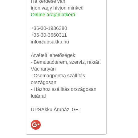
Ha kérdése van,
írjon vagy hívjon minket!
Online árajánlatkérő
+36-30-1936380
+36-30-3660311
info@upsakku.hu
Átvételi lehetőségek:
- Bemutatóterem, szerviz, raktár:
Váchartyán
- Csomagpontra szállítás
országosan
- Házhoz szállítás országosan
futárral
UPSAkku Áruház, G+ :