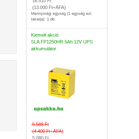
16.510
Ft
(13.000
Ft
+ÁFA)
Mennyiségi egység (1 egység ezt
takarja): 1 db
Kiemelt akció:
SLA FP1250HR 5Ah 12V UPS
akkumulátor
5.588
Ft
(4.400
Ft
+ÁFA)
5.080
Ft