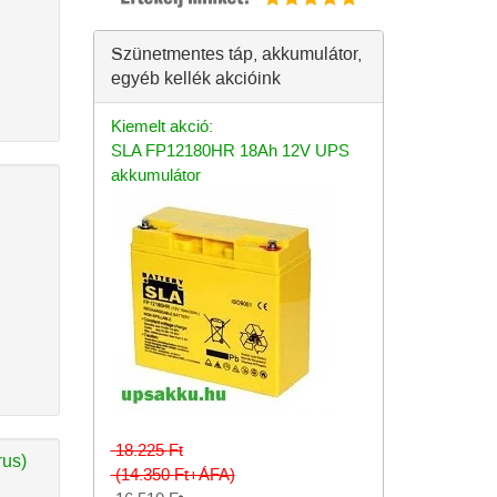
Szünetmentes táp, akkumulátor,
egyéb kellék akcióink
Kiemelt akció:
SLA FP12180HR 18Ah 12V UPS
akkumulátor
18.225
Ft
rus)
(14.350
Ft
+ÁFA)