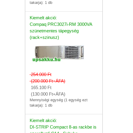
takarja): 1 db
Kiemelt akció:
Compaq PRC3027i-RM 3000VA
szünetmentes tápegység
(rack+szinusz)
254.000
Ft
(200.000
Ft
+ÁFA)
165.100
Ft
(130.000
Ft
+ÁFA)
Mennyiségi egység (1 egység ezt
takarja): 1 db
Kiemelt akció:
DI-STRIP Compact 8-as rackbe is