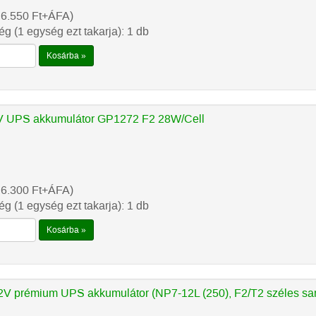
 6.550
Ft
+ÁFA)
g (1 egység ezt takarja): 1 db
Kosárba »
 UPS akkumulátor GP1272 F2 28W/Cell
 6.300
Ft
+ÁFA)
g (1 egység ezt takarja): 1 db
Kosárba »
V prémium UPS akkumulátor (NP7-12L (250), F2/T2 széles sa