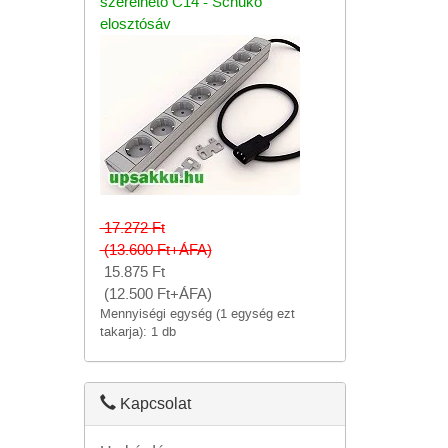
szerelhető C14 - Schuko
elosztósáv
17.272
Ft
(13.600
Ft
+ÁFA)
15.875
Ft
(12.500
Ft
+ÁFA)
Mennyiségi egység (1 egység ezt
takarja): 1 db
Kapcsolat