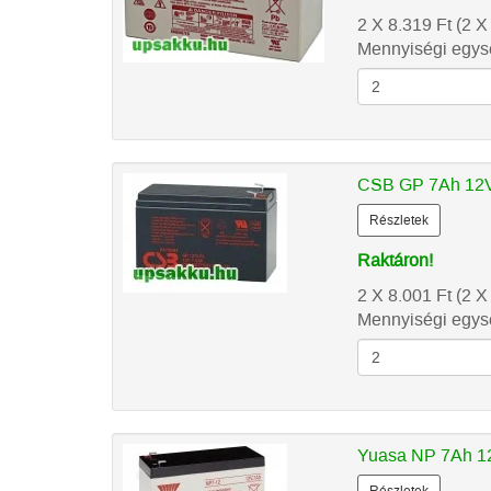
2 X 8.319
Ft
(2 X
Mennyiségi egysé
CSB GP 7Ah 12V
Részletek
Raktáron!
2 X 8.001
Ft
(2 X
Mennyiségi egysé
Yuasa NP 7Ah 12