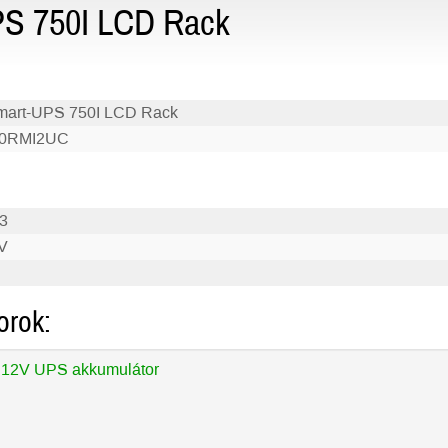
PS 750I LCD Rack
art-UPS 750I LCD Rack
0RMI2UC
3
V
orok:
 12V UPS akkumulátor