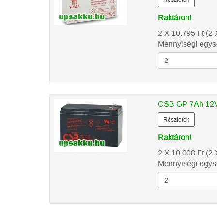
Részletek
Raktáron!
2 X 10.795
Ft
(2 
Mennyiségi egysé
CSB GP 7Ah 12V
Részletek
Raktáron!
2 X 10.008
Ft
(2 
Mennyiségi egysé