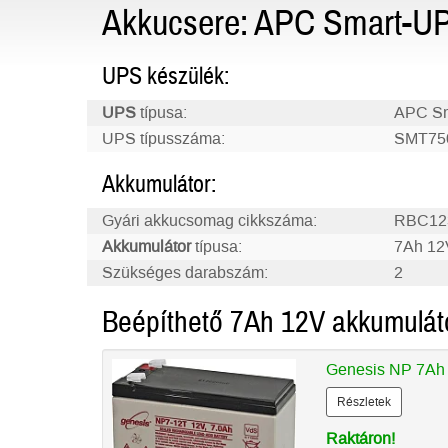
Akkucsere: APC Smart-U
UPS készülék:
UPS
típusa:
APC Sm
UPS típusszáma:
SMT75
Akkumulátor:
Gyári akkucsomag cikkszáma:
RBC12
Akkumulátor
típusa:
7Ah 12
Szükséges darabszám:
2
Beépíthető 7Ah 12V akkumulát
Genesis NP 7Ah
Részletek
Raktáron!