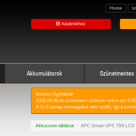
Főoldal
Sz
Kazánokhoz
Akkumulátorok
Szünetmentes 
Kedves Ügyfelünk!
2026.08.08-án szombaton üzletünk nyitva tart 9:30
A GLS aznap csomagokat nem szállít, így a szomb
Akkucsere-táblázat
APC Smart-UPS 750I LCD