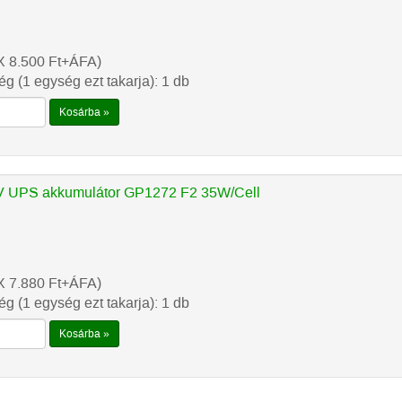
X 8.500
Ft
+ÁFA)
g (1 egység ezt takarja): 1 db
Kosárba »
 UPS akkumulátor GP1272 F2 35W/Cell
X 7.880
Ft
+ÁFA)
g (1 egység ezt takarja): 1 db
Kosárba »