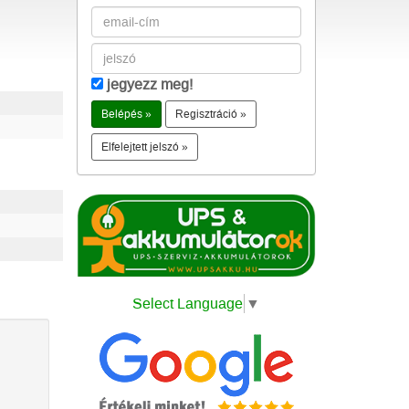
jegyezz meg!
Regisztráció »
Elfelejtett jelszó »
Select Language
▼