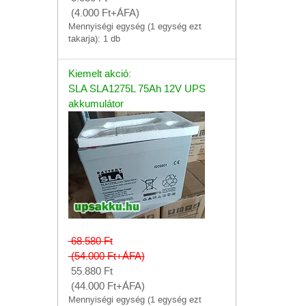
(4.000
Ft
+ÁFA)
Mennyiségi egység (1 egység ezt
takarja): 1 db
Kiemelt akció:
SLA SLA1275L 75Ah 12V UPS
akkumulátor
68.580
Ft
(54.000
Ft
+ÁFA)
55.880
Ft
(44.000
Ft
+ÁFA)
Mennyiségi egység (1 egység ezt