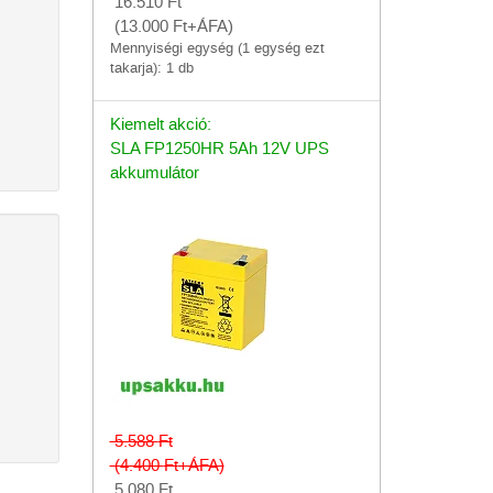
16.510
Ft
(13.000
Ft
+ÁFA)
Mennyiségi egység (1 egység ezt
takarja): 1 db
Kiemelt akció:
SLA FP1250HR 5Ah 12V UPS
akkumulátor
5.588
Ft
(4.400
Ft
+ÁFA)
5.080
Ft