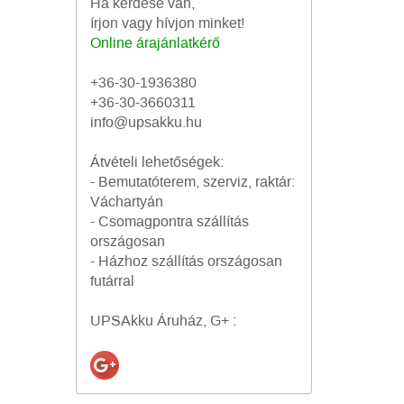
Ha kérdése van,
írjon vagy hívjon minket!
Online árajánlatkérő
+36-30-1936380
+36-30-3660311
info@upsakku.hu
Átvételi lehetőségek:
- Bemutatóterem, szerviz, raktár:
Váchartyán
- Csomagpontra szállítás
országosan
- Házhoz szállítás országosan
futárral
UPSAkku Áruház, G+ :