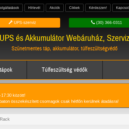
olgáltatások
Hírlevél
Akciók
Cikkek
Kérdezzen!
Kapcsol
UPS-szerviz
(30) 366-0311
UPS és Akkumulátor Webáruház, Szervi
Szünetmentes táp, akkumulátor, túlfeszültségvédő
tápok
Túlfeszültség védők
-17:30 között!
aton összekészített csomagok csak hétfőn kerülnek átadásra!
 Rack