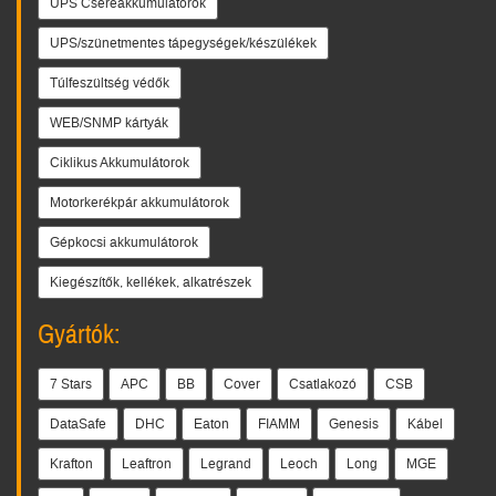
UPS Csereakkumulátorok
UPS/szünetmentes tápegységek/készülékek
Túlfeszültség védők
WEB/SNMP kártyák
Ciklikus Akkumulátorok
Motorkerékpár akkumulátorok
Gépkocsi akkumulátorok
Kiegészítők, kellékek, alkatrészek
Gyártók:
7 Stars
APC
BB
Cover
Csatlakozó
CSB
DataSafe
DHC
Eaton
FIAMM
Genesis
Kábel
Krafton
Leaftron
Legrand
Leoch
Long
MGE