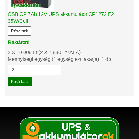
CSB GP 7Ah 12V UPS akkumulátor GP1272 F2
35W/Cell
Részletek
Raktáron!
2 X 10.008
Ft
(2 X 7.880
Ft
+ÁFA)
Mennyiségi egység (1 egység ezt takarja): 1 db
Kosárba »