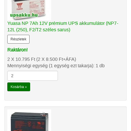
Yuasa NP 7Ah 12V prémium UPS akkumulátor (NP7-
12L (250), F2/T2 széles sarus)
Részletek
Raktáron!
2 X 10.795
Ft
(2 X 8.500
Ft
+ÁFA)
Mennyiségi egység (1 egység ezt takarja): 1 db
Kosárba »