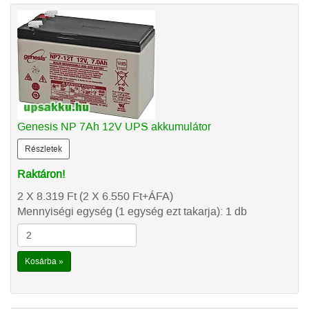
Genesis NP 7Ah 12V UPS akkumulátor
Részletek
Raktáron!
2 X 8.319
Ft
(2 X 6.550
Ft
+ÁFA)
Mennyiségi egység (1 egység ezt takarja): 1 db
Kosárba »