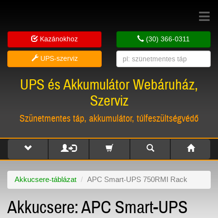
Toggle
navigat
Kazánokhoz
(30) 366-0311
UPS-szerviz
UPS és Akkumulátor Webáruház,
Szerviz
Szünetmentes táp, akkumulátor, túlfeszültségvédő
Akkucsere-táblázat
APC Smart-UPS 750RMI Rack
Akkucsere: APC Smart-UPS