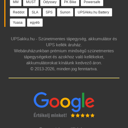
MM
MUST
Odyssey
PK Bike
Powersafe
Reddot
SLA
SPS
Sunon
UPSAkku.hu Battery
Yuasa
egyéb
UPSakku.hu - Szünetmentes tápegység, akkumulátor és
UPS kellék áruház.
Webáruházunkban prémium minőségű szünetmentes
tápegységeket és azokhoz való kellékeket,
akkumulátorokat kínálunk kedvező áron.
© 2013-2026, minden jog fenntartva.