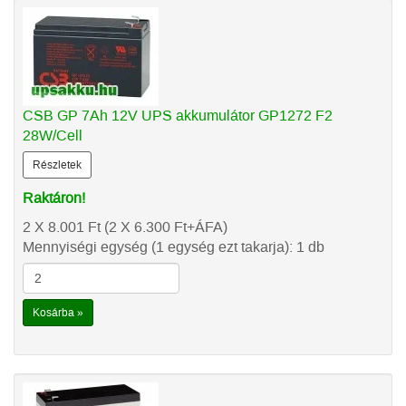
CSB GP 7Ah 12V UPS akkumulátor GP1272 F2
28W/Cell
Részletek
Raktáron!
2 X 8.001
Ft
(2 X 6.300
Ft
+ÁFA)
Mennyiségi egység (1 egység ezt takarja): 1 db
Kosárba »