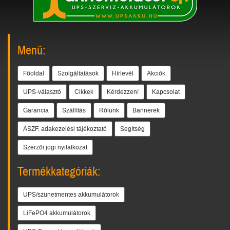
Menü:
Főoldal
Szolgáltatások
Hírlevél
Akciók
UPS-választó
Cikkek
Kérdezzen!
Kapcsolat
Garancia
Szállítás
Rólunk
Bannerek
ÁSZF, adakezelési tájékoztató
Segítség
Szerzői jogi nyilatkozat
Termékkategóriák:
UPS/szünetmentes akkumulátorok
LiFePO4 akkumulátorok