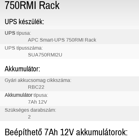
750RMI Rack
UPS készülék:
UPS
típusa:
APC Smart-UPS 750RMI Rack
UPS típusszáma:
SUA750RMI2U
Akkumulátor:
Gyári akkucsomag cikkszáma:
RBC22
Akkumulátor
típusa:
7Ah 12V
Szükséges darabszám:
2
Beépíthető 7Ah 12V akkumulátorok: