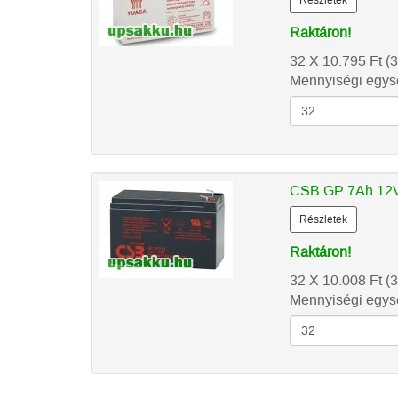
Részletek
Raktáron!
32 X 10.795
Ft
(3
Mennyiségi egysé
CSB GP 7Ah 12V
Részletek
Raktáron!
32 X 10.008
Ft
(3
Mennyiségi egysé