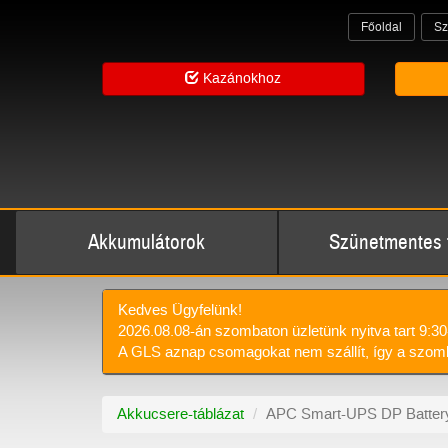
Főoldal
Sz
Kazánokhoz
Akkumulátorok
Szünetmentes 
Kedves Ügyfelünk!
2026.08.08-án szombaton üzletünk nyitva tart 9:30
A GLS aznap csomagokat nem szállít, így a szomb
Akkucsere-táblázat
APC Smart-UPS DP Batter