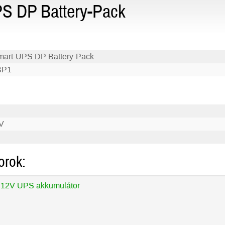
S DP Battery-Pack
art-UPS DP Battery-Pack
BP1
V
orok:
 12V UPS akkumulátor