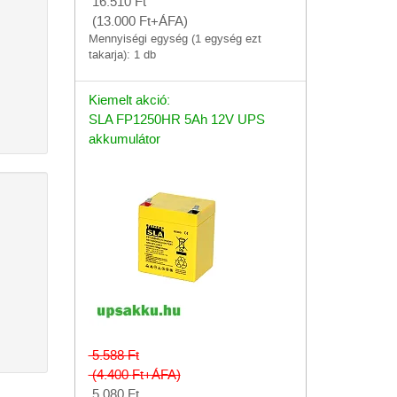
16.510
Ft
(13.000
Ft
+ÁFA)
Mennyiségi egység (1 egység ezt
takarja): 1 db
Kiemelt akció:
SLA FP1250HR 5Ah 12V UPS
akkumulátor
5.588
Ft
(4.400
Ft
+ÁFA)
5.080
Ft