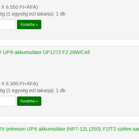
 X 6.550
Ft
+ÁFA)
g (1 egység ezt takarja): 1 db
Kosárba »
 UPS akkumulátor GP1272 F2 28W/Cell
 X 6.300
Ft
+ÁFA)
g (1 egység ezt takarja): 1 db
Kosárba »
V prémium UPS akkumulátor (NP7-12L (250), F2/T2 széles sa