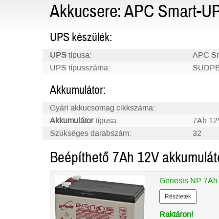
Akkucsere: APC Smart-UP
UPS készülék:
UPS
típusa:
APC Sm
UPS típusszáma:
SUDP
Akkumulátor:
Gyári akkucsomag cikkszáma:
Akkumulátor
típusa:
7Ah 12
Szükséges darabszám:
32
Beépíthető 7Ah 12V akkumulát
Genesis NP 7Ah
Részletek
Raktáron!