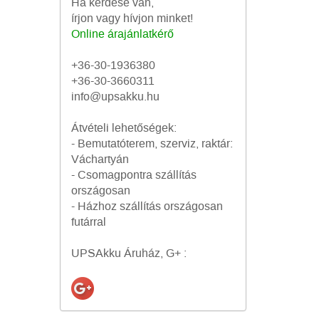
Ha kérdése van,
írjon vagy hívjon minket!
Online árajánlatkérő
+36-30-1936380
+36-30-3660311
info@upsakku.hu
Átvételi lehetőségek:
- Bemutatóterem, szerviz, raktár:
Váchartyán
- Csomagpontra szállítás
országosan
- Házhoz szállítás országosan
futárral
UPSAkku Áruház, G+ :