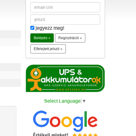
jegyezz meg!
Regisztráció »
Elfelejtett jelszó »
Select Language
▼