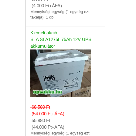
(4.000
Ft
+ÁFA)
Mennyiségi egység (1 egység ezt
takarja): 1 db
Kiemelt akció:
SLA SLA1275L 75Ah 12V UPS
akkumulátor
68.580
Ft
(54.000
Ft
+ÁFA)
55.880
Ft
(44.000
Ft
+ÁFA)
Mennyiségi egység (1 egység ezt