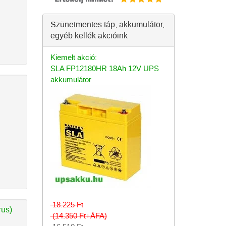
Szünetmentes táp, akkumulátor,
egyéb kellék akcióink
Kiemelt akció:
SLA FP12180HR 18Ah 12V UPS
akkumulátor
18.225
Ft
rus)
(14.350
Ft
+ÁFA)