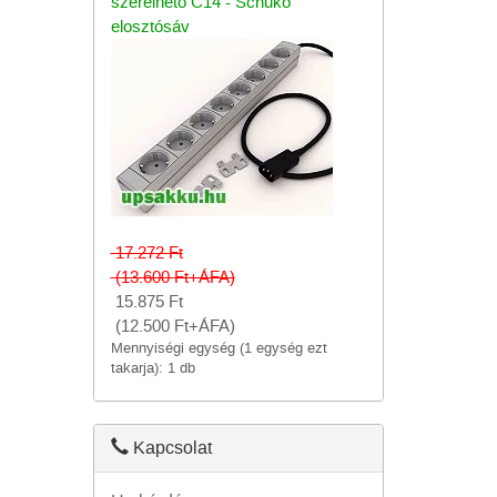
szerelhető C14 - Schuko
elosztósáv
17.272
Ft
(13.600
Ft
+ÁFA)
15.875
Ft
(12.500
Ft
+ÁFA)
Mennyiségi egység (1 egység ezt
takarja): 1 db
Kapcsolat