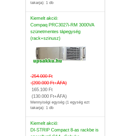
takarja): 1 db
Kiemelt akció:
Compaq PRC3027i-RM 3000VA
szünetmentes tápegység
(rack+szinusz)
254.000
Ft
(200.000
Ft
+ÁFA)
165.100
Ft
(130.000
Ft
+ÁFA)
Mennyiségi egység (1 egység ezt
takarja): 1 db
Kiemelt akció:
DI-STRIP Compact 8-as rackbe is