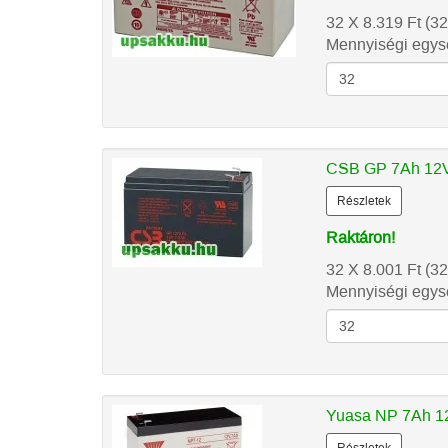
32 X 8.319
Ft
(32
Mennyiségi egysé
CSB GP 7Ah 12V
Részletek
Raktáron!
32 X 8.001
Ft
(32
Mennyiségi egysé
Yuasa NP 7Ah 12