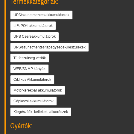
Termékkategóriák:
UPS/szünetmentes akkumulátorok
LiFePO4 akkumulátorok
UPS Csereakkumulátorok
UPS/szünetmentes tápegységek/készülékek
Túlfeszültség védők
WEB/SNMP kártyák
Ciklikus Akkumulátorok
Motorkerékpár akkumulátorok
Gépkocsi akkumulátorok
Kiegészítők, kellékek, alkatrészek
Gyártók: