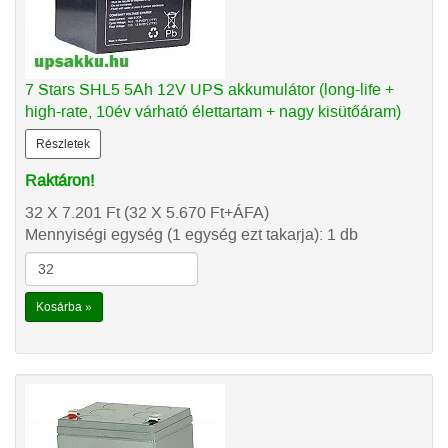
7 Stars SHL5 5Ah 12V UPS akkumulátor (long-life +
high-rate, 10év várható élettartam + nagy kisütőáram)
Részletek
Raktáron!
32 X 7.201
Ft
(32 X 5.670
Ft
+ÁFA)
Mennyiségi egység (1 egység ezt takarja): 1 db
Kosárba »