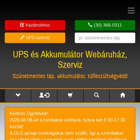
Toggle
navigat
Kazánokhoz
(30) 366-0311
UPS-szerviz
UPS és Akkumulátor Webáruház,
Szerviz
Szünetmentes táp, akkumulátor, túlfeszültségvédő
Kedves Ügyfelünk!
2026.08.08-án szombaton üzletünk nyitva tart 9:30-17:30
között!
A GLS aznap csomagokat nem szállít, így a szombaton
összekészített csomagok csak hétfőn kerülnek átadásra!