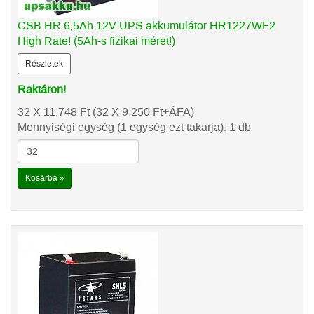
CSB HR 6,5Ah 12V UPS akkumulátor HR1227WF2
High Rate! (5Ah-s fizikai méret!)
Részletek
Raktáron!
32 X 11.748
Ft
(32 X 9.250
Ft
+ÁFA)
Mennyiségi egység (1 egység ezt takarja): 1 db
Kosárba »