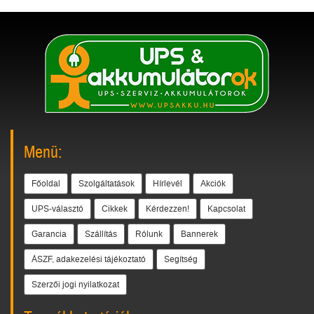
Menü:
Főoldal
Szolgáltatások
Hírlevél
Akciók
UPS-választó
Cikkek
Kérdezzen!
Kapcsolat
Garancia
Szállítás
Rólunk
Bannerek
ÁSZF, adakezelési tájékoztató
Segítség
Szerzői jogi nyilatkozat