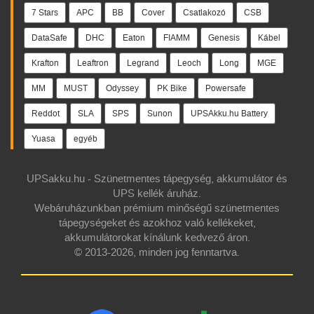
7 Stars
APC
BB
Cover
Csatlakozó
CSB
DataSafe
DHC
Eaton
FIAMM
Genesis
Kábel
Krafton
Leaftron
Legrand
Leoch
Long
MGE
MM
MUST
Odyssey
PK Bike
Powersafe
Reddot
SLA
SPS
Sunon
UPSAkku.hu Battery
Yuasa
egyéb
UPSakku.hu - Szünetmentes tápegység, akkumulátor és
UPS kellék áruház.
Webáruházunkban prémium minőségű szünetmentes
tápegységeket és azokhoz való kellékeket,
akkumulátorokat kínálunk kedvező áron.
© 2013-2026, minden jog fenntartva.