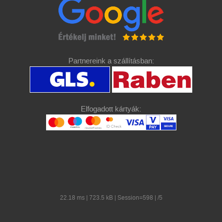
Partnereink a szállításban:
Elfogadott kártyák:
22.18 ms | 723.5 kB | Session=598 | /5