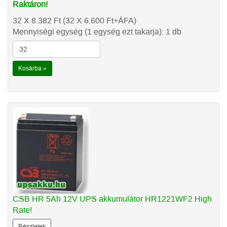
Raktáron!
32 X 8.382
Ft
(32 X 6.600
Ft
+ÁFA)
Mennyiségi egység (1 egység ezt takarja): 1 db
Kosárba »
CSB HR 5Ah 12V UPS akkumulátor HR1221WF2 High
Rate!
Részletek