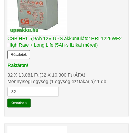
CSB HRL 5,9Ah 12V UPS akkumulátor HRL1225WF2
High Rate + Long Life (5Ah-s fizikai méret!)
Részletek
Raktáron!
32 X 13.081
Ft
(32 X 10.300
Ft
+ÁFA)
Mennyiségi egység (1 egység ezt takarja): 1 db
Kosárba »