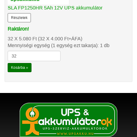
SLA FP1250HR 5Ah 12V UPS akkumulátor
Részletek
Raktáron!
32 X 5.080
Ft
(32 X 4.000
Ft
+ÁFA)
Mennyiségi egység (1 egység ezt takarja): 1 db
Kosárba »