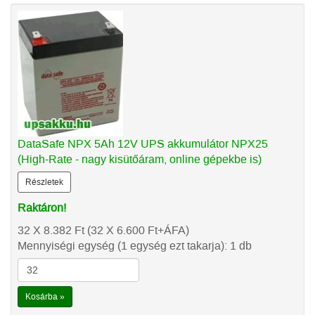
DataSafe NPX 5Ah 12V UPS akkumulátor NPX25
(High-Rate - nagy kisütőáram, online gépekbe is)
Részletek
Raktáron!
32 X 8.382
Ft
(32 X 6.600
Ft
+ÁFA)
Mennyiségi egység (1 egység ezt takarja): 1 db
Kosárba »