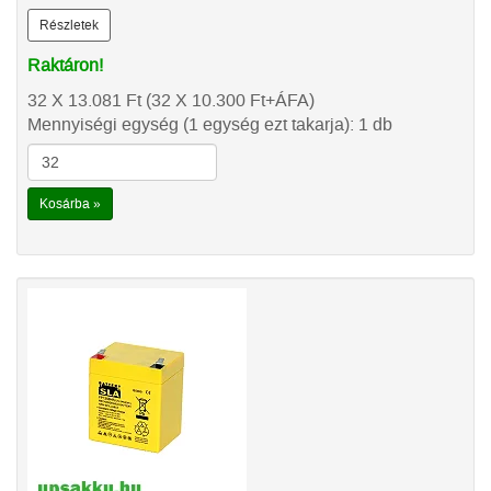
Részletek
Raktáron!
32 X 13.081
Ft
(32 X 10.300
Ft
+ÁFA)
Mennyiségi egység (1 egység ezt takarja): 1 db
Kosárba »