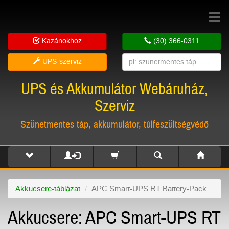
Toggle
navigat
Kazánokhoz
(30) 366-0311
UPS-szerviz
UPS és Akkumulátor Webáruház,
Szerviz
Szünetmentes táp, akkumulátor, túlfeszültségvédő
Akkucsere-táblázat
APC Smart-UPS RT Battery-Pack
Akkucsere: APC Smart-UPS RT