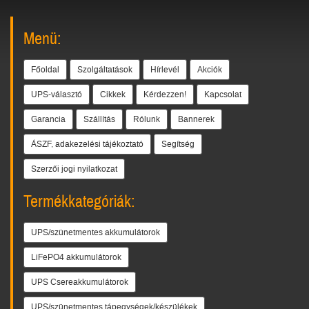
Menü:
Főoldal
Szolgáltatások
Hírlevél
Akciók
UPS-választó
Cikkek
Kérdezzen!
Kapcsolat
Garancia
Szállítás
Rólunk
Bannerek
ÁSZF, adakezelési tájékoztató
Segítség
Szerzői jogi nyilatkozat
Termékkategóriák:
UPS/szünetmentes akkumulátorok
LiFePO4 akkumulátorok
UPS Csereakkumulátorok
UPS/szünetmentes tápegységek/készülékek