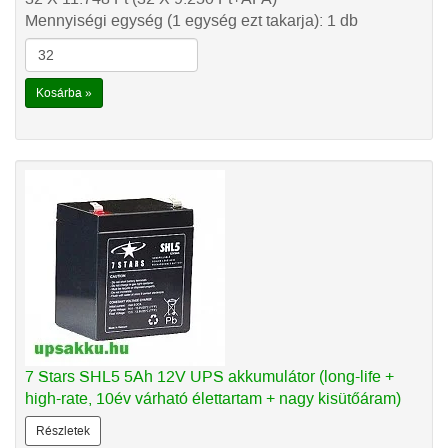
Mennyiségi egység (1 egység ezt takarja): 1 db
Kosárba »
7 Stars SHL5 5Ah 12V UPS akkumulátor (long-life +
high-rate, 10év várható élettartam + nagy kisütőáram)
Részletek