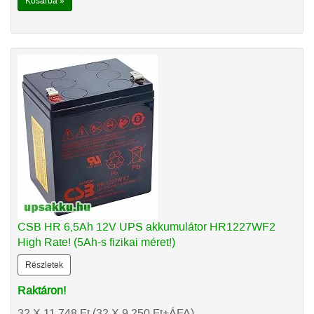
Kosárba »
CSB HR 6,5Ah 12V UPS akkumulátor HR1227WF2
High Rate! (5Ah-s fizikai méret!)
Részletek
Raktáron!
32 X 11.748
Ft
(32 X 9.250
Ft
+ÁFA)