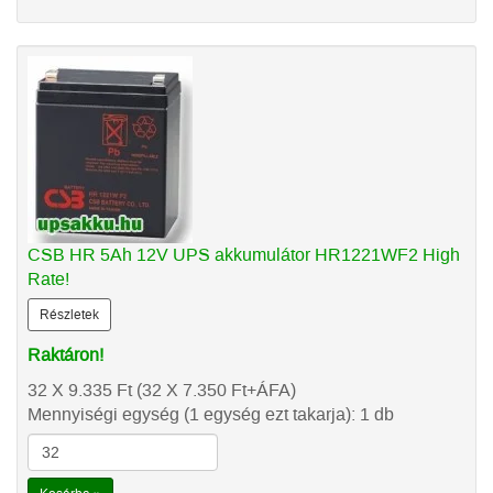
CSB HR 5Ah 12V UPS akkumulátor HR1221WF2 High
Rate!
Részletek
Raktáron!
32 X 9.335
Ft
(32 X 7.350
Ft
+ÁFA)
Mennyiségi egység (1 egység ezt takarja): 1 db