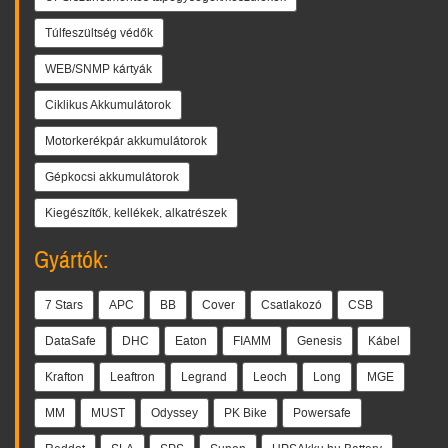
Túlfeszültség védők
WEB/SNMP kártyák
Ciklikus Akkumulátorok
Motorkerékpár akkumulátorok
Gépkocsi akkumulátorok
Kiegészítők, kellékek, alkatrészek
Gyártók:
7 Stars
APC
BB
Cover
Csatlakozó
CSB
DataSafe
DHC
Eaton
FIAMM
Genesis
Kábel
Krafton
Leaftron
Legrand
Leoch
Long
MGE
MM
MUST
Odyssey
PK Bike
Powersafe