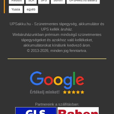
Reddot
SLA
SPS
Sunon
UPSAkku.hu Battery
Yuasa
egyéb
UPSakku.hu - Szünetmentes tápegység, akkumulátor és
UPS kellék áruház.
Webáruházunkban prémium minőségű szünetmentes
tápegységeket és azokhoz való kellékeket,
akkumulátorokat kínálunk kedvező áron.
© 2013-2026, minden jog fenntartva.
Partnereink a szállításban: