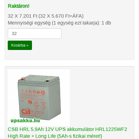
Raktáron!
32 X 7.201
Ft
(32 X 5.670
Ft
+ÁFA)
Mennyiségi egység (1 egység ezt takarja): 1 db
Kosárba »
CSB HRL 5,9Ah 12V UPS akkumulátor HRL1225WF2
High Rate + Long Life (5Ah-s fizikai méret!)