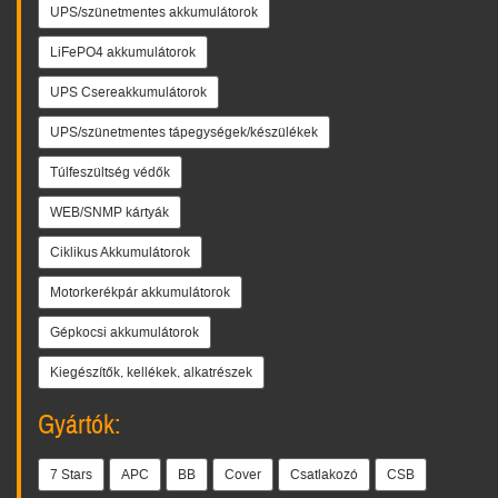
UPS/szünetmentes akkumulátorok
LiFePO4 akkumulátorok
UPS Csereakkumulátorok
UPS/szünetmentes tápegységek/készülékek
Túlfeszültség védők
WEB/SNMP kártyák
Ciklikus Akkumulátorok
Motorkerékpár akkumulátorok
Gépkocsi akkumulátorok
Kiegészítők, kellékek, alkatrészek
Gyártók:
7 Stars
APC
BB
Cover
Csatlakozó
CSB