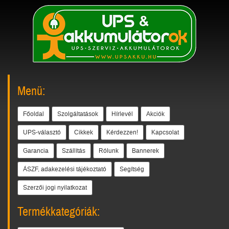
Menü:
Főoldal
Szolgáltatások
Hírlevél
Akciók
UPS-választó
Cikkek
Kérdezzen!
Kapcsolat
Garancia
Szállítás
Rólunk
Bannerek
ÁSZF, adakezelési tájékoztató
Segítség
Szerzői jogi nyilatkozat
Termékkategóriák: