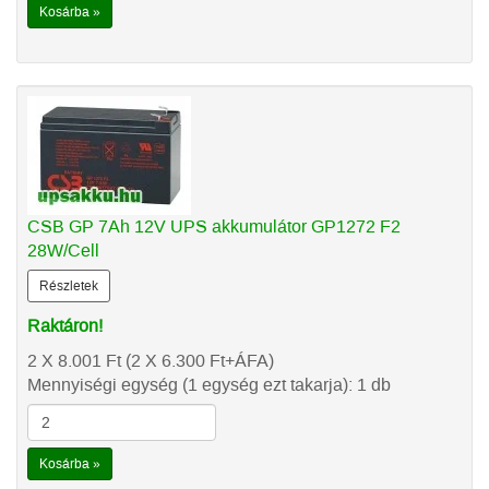
Kosárba »
CSB GP 7Ah 12V UPS akkumulátor GP1272 F2
28W/Cell
Részletek
Raktáron!
2 X 8.001
Ft
(2 X 6.300
Ft
+ÁFA)
Mennyiségi egység (1 egység ezt takarja): 1 db
Kosárba »