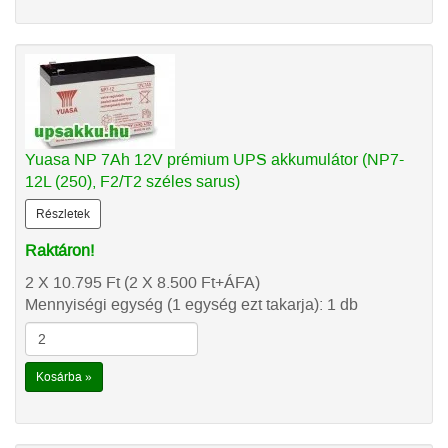
Yuasa NP 7Ah 12V prémium UPS akkumulátor (NP7-
12L (250), F2/T2 széles sarus)
Részletek
Raktáron!
2 X 10.795
Ft
(2 X 8.500
Ft
+ÁFA)
Mennyiségi egység (1 egység ezt takarja): 1 db
Kosárba »