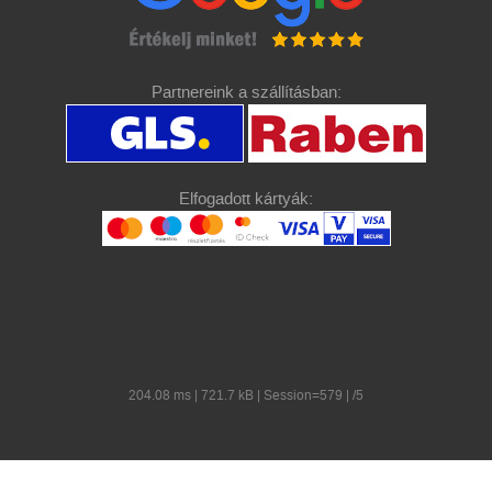
Partnereink a szállításban:
Elfogadott kártyák:
204.08 ms | 721.7 kB | Session=579 | /5