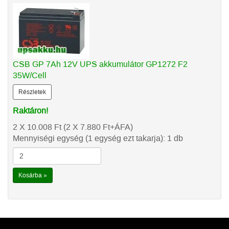
CSB GP 7Ah 12V UPS akkumulátor GP1272 F2
35W/Cell
Részletek
Raktáron!
2 X 10.008
Ft
(2 X 7.880
Ft
+ÁFA)
Mennyiségi egység (1 egység ezt takarja): 1 db
Kosárba »