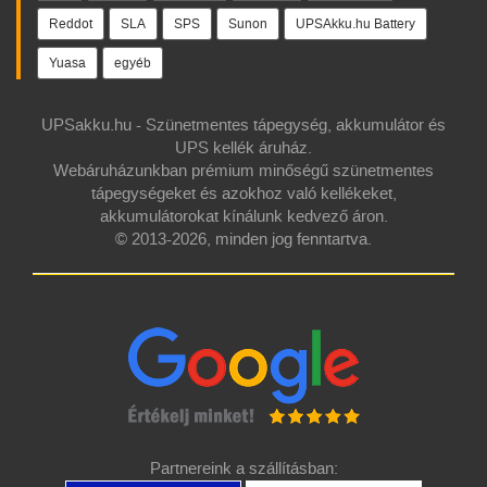
Reddot
SLA
SPS
Sunon
UPSAkku.hu Battery
Yuasa
egyéb
UPSakku.hu - Szünetmentes tápegység, akkumulátor és
UPS kellék áruház.
Webáruházunkban prémium minőségű szünetmentes
tápegységeket és azokhoz való kellékeket,
akkumulátorokat kínálunk kedvező áron.
© 2013-2026, minden jog fenntartva.
Partnereink a szállításban: