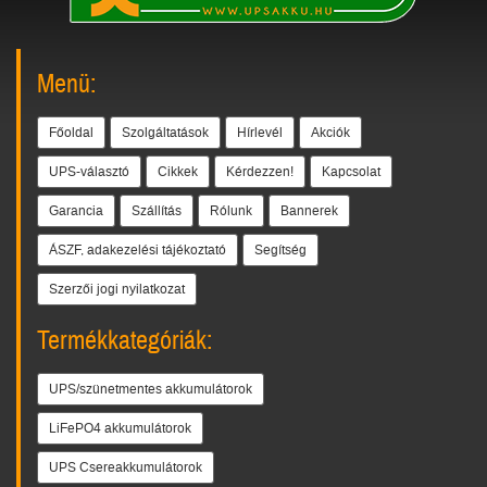
Menü:
Főoldal
Szolgáltatások
Hírlevél
Akciók
UPS-választó
Cikkek
Kérdezzen!
Kapcsolat
Garancia
Szállítás
Rólunk
Bannerek
ÁSZF, adakezelési tájékoztató
Segítség
Szerzői jogi nyilatkozat
Termékkategóriák:
UPS/szünetmentes akkumulátorok
LiFePO4 akkumulátorok
UPS Csereakkumulátorok