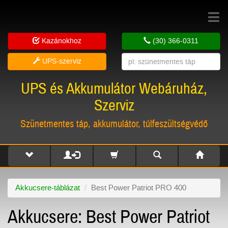
Toggle
navigat
Kazánokhoz
(30) 366-0311
UPS-szerviz
UPS és Akkumulátor Webáruház,
Szerviz
Szünetmentes táp, akkumulátor, túlfeszültségvédő
Akkucsere-táblázat
Best Power Patriot PRO 400
Akkucsere: Best Power Patriot