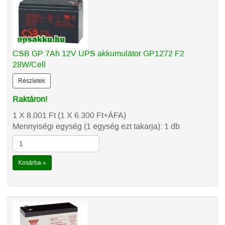
CSB GP 7Ah 12V UPS akkumulátor GP1272 F2
28W/Cell
Részletek
Raktáron!
1 X 8.001
Ft
(1 X 6.300
Ft
+ÁFA)
Mennyiségi egység (1 egység ezt takarja): 1 db
Kosárba »