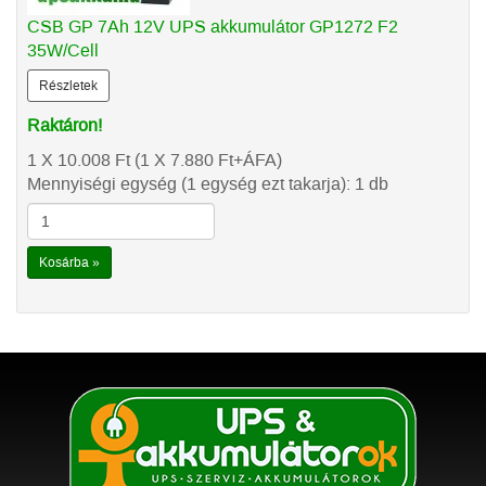
CSB GP 7Ah 12V UPS akkumulátor GP1272 F2
35W/Cell
Részletek
Raktáron!
1 X 10.008
Ft
(1 X 7.880
Ft
+ÁFA)
Mennyiségi egység (1 egység ezt takarja): 1 db
Kosárba »