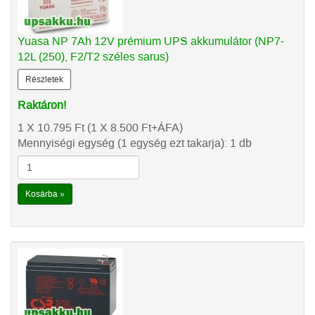
Yuasa NP 7Ah 12V prémium UPS akkumulátor (NP7-
12L (250), F2/T2 széles sarus)
Részletek
Raktáron!
1 X 10.795
Ft
(1 X 8.500
Ft
+ÁFA)
Mennyiségi egység (1 egység ezt takarja): 1 db
Kosárba »