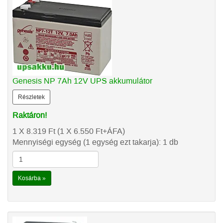
Genesis NP 7Ah 12V UPS akkumulátor
Részletek
Raktáron!
1 X 8.319
Ft
(1 X 6.550
Ft
+ÁFA)
Mennyiségi egység (1 egység ezt takarja): 1 db
Kosárba »