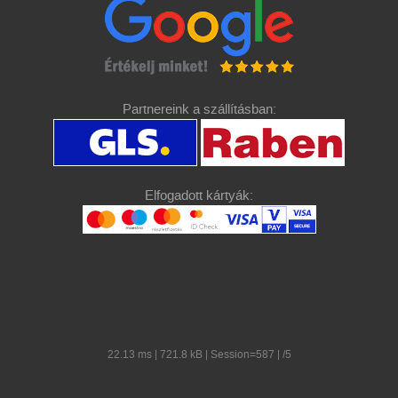
Partnereink a szállításban:
Elfogadott kártyák:
22.13 ms | 721.8 kB | Session=587 | /5