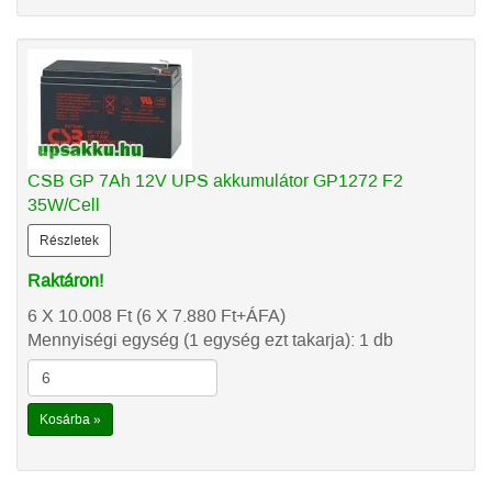
CSB GP 7Ah 12V UPS akkumulátor GP1272 F2
35W/Cell
Részletek
Raktáron!
6 X 10.008
Ft
(6 X 7.880
Ft
+ÁFA)
Mennyiségi egység (1 egység ezt takarja): 1 db
Kosárba »