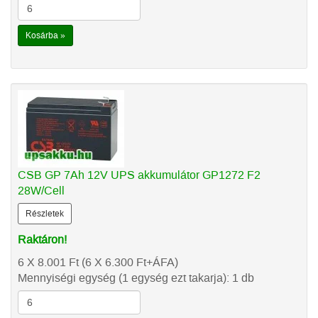
Kosárba »
CSB GP 7Ah 12V UPS akkumulátor GP1272 F2
28W/Cell
Részletek
Raktáron!
6 X 8.001
Ft
(6 X 6.300
Ft
+ÁFA)
Mennyiségi egység (1 egység ezt takarja): 1 db