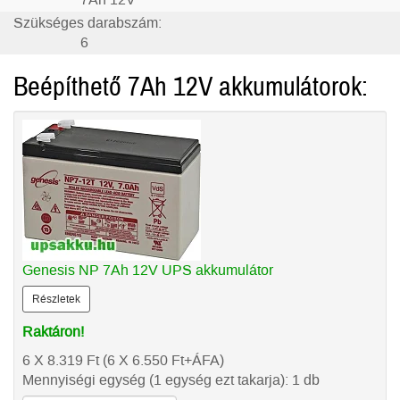
7Ah 12V
Szükséges darabszám:
6
Beépíthető 7Ah 12V akkumulátorok:
Genesis NP 7Ah 12V UPS akkumulátor
Részletek
Raktáron!
6 X 8.319
Ft
(6 X 6.550
Ft
+ÁFA)
Mennyiségi egység (1 egység ezt takarja): 1 db