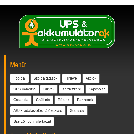
Menü:
Főoldal
Szolgáltatások
Hírlevél
Akciók
UPS-választó
Cikkek
Kérdezzen!
Kapcsolat
Garancia
Szállítás
Rólunk
Bannerek
ÁSZF, adakezelési tájékoztató
Segítség
Szerzői jogi nyilatkozat