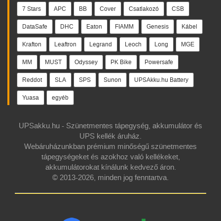
7 Stars
APC
BB
Cover
Csatlakozó
CSB
DataSafe
DHC
Eaton
FIAMM
Genesis
Kábel
Krafton
Leaftron
Legrand
Leoch
Long
MGE
MM
MUST
Odyssey
PK Bike
Powersafe
Reddot
SLA
SPS
Sunon
UPSAkku.hu Battery
Yuasa
egyéb
UPSakku.hu - Szünetmentes tápegység, akkumulátor és
UPS kellék áruház.
Webáruházunkban prémium minőségű szünetmentes
tápegységeket és azokhoz való kellékeket,
akkumulátorokat kínálunk kedvező áron.
© 2013-2026, minden jog fenntartva.