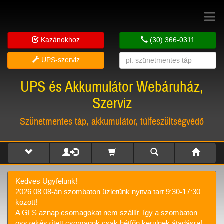
Toggle
navigat
Kazánokhoz
(30) 366-0311
UPS-szerviz
UPS és Akkumulátor Webáruház,
Szerviz
Szünetmentes táp, akkumulátor, túlfeszültségvédő
Kedves Ügyfelünk!
2026.08.08-án szombaton üzletünk nyitva tart 9:30-17:30
között!
A GLS aznap csomagokat nem szállít, így a szombaton
összekészített csomagok csak hétfőn kerülnek átadásra!