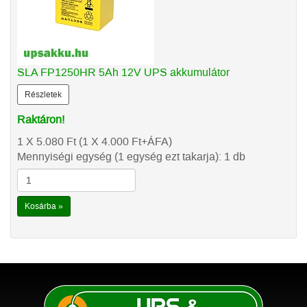
SLA FP1250HR 5Ah 12V UPS akkumulátor
Részletek
Raktáron!
1 X 5.080
Ft
(1 X 4.000
Ft
+ÁFA)
Mennyiségi egység (1 egység ezt takarja): 1 db
Kosárba »