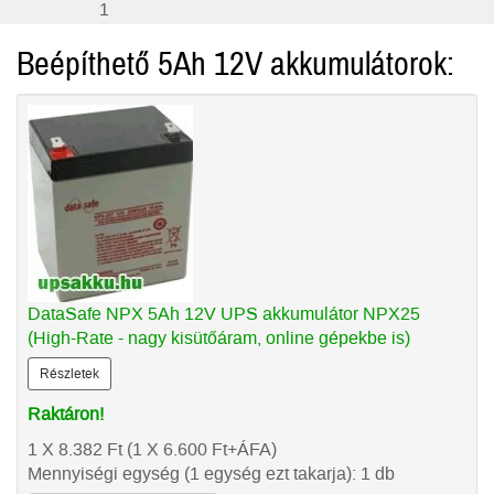
1
Beépíthető 5Ah 12V akkumulátorok:
DataSafe NPX 5Ah 12V UPS akkumulátor NPX25
(High-Rate - nagy kisütőáram, online gépekbe is)
Részletek
Raktáron!
1 X 8.382
Ft
(1 X 6.600
Ft
+ÁFA)
Mennyiségi egység (1 egység ezt takarja): 1 db