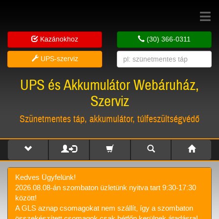
Toggle
navigat
Kazánokhoz
(30) 366-0311
UPS-szerviz
UPS és Akkumulátor Webáruház,
Szerviz
Szünetmentes táp, akkumulátor, túlfeszültségvédő
Kedves Ügyfelünk!
2026.08.08-án szombaton üzletünk nyitva tart 9:30-17:30
között!
A GLS aznap csomagokat nem szállít, így a szombaton
összekészített csomagok csak hétfőn kerülnek átadásra!