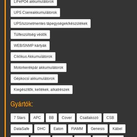
LiFePO4 akkumulátorok
UPS Csereakkumulátorok
UPS/szünetmentes tápegységek/készülékek
Túlfeszültség védők
WEB/SNMP kártyák
Ciklikus Akkumulátorok
Motorkerékpár akkumulátorok
Gépkocsi akkumulátorok
Kiegészítők, kellékek, alkatrészek
Gyártók:
7 Stars
APC
BB
Cover
Csatlakozó
CSB
DataSafe
DHC
Eaton
FIAMM
Genesis
Kábel