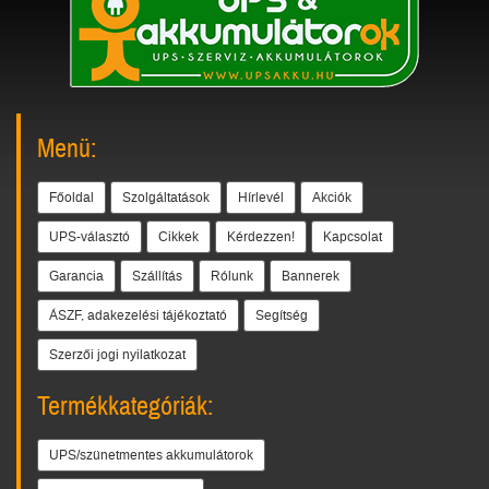
Menü:
Főoldal
Szolgáltatások
Hírlevél
Akciók
UPS-választó
Cikkek
Kérdezzen!
Kapcsolat
Garancia
Szállítás
Rólunk
Bannerek
ÁSZF, adakezelési tájékoztató
Segítség
Szerzői jogi nyilatkozat
Termékkategóriák:
UPS/szünetmentes akkumulátorok