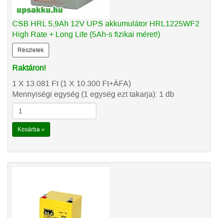
CSB HRL 5,9Ah 12V UPS akkumulátor HRL1225WF2
High Rate + Long Life (5Ah-s fizikai méret!)
Részletek
Raktáron!
1 X 13.081
Ft
(1 X 10.300
Ft
+ÁFA)
Mennyiségi egység (1 egység ezt takarja): 1 db
Kosárba »