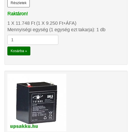
Részletek
Raktáron!
1 X 11.748
Ft
(1 X 9.250
Ft
+ÁFA)
Mennyiségi egység (1 egység ezt takarja): 1 db
Kosárba »