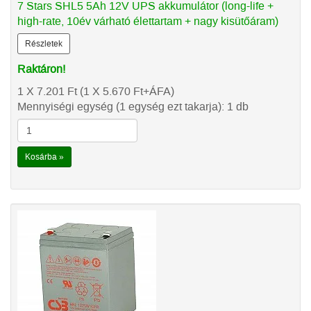
7 Stars SHL5 5Ah 12V UPS akkumulátor (long-life +
high-rate, 10év várható élettartam + nagy kisütőáram)
Részletek
Raktáron!
1 X 7.201
Ft
(1 X 5.670
Ft
+ÁFA)
Mennyiségi egység (1 egység ezt takarja): 1 db
Kosárba »