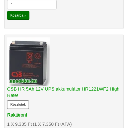
Kosárba »
CSB HR 5Ah 12V UPS akkumulátor HR1221WF2 High
Rate!
Részletek
Raktáron!
1 X 9.335
Ft
(1 X 7.350
Ft
+ÁFA)