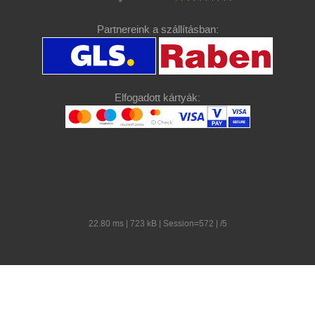
Partnereink a szállításban:
Elfogadott kártyák:
22.80 ms | 723 kB | Session=572 | /5