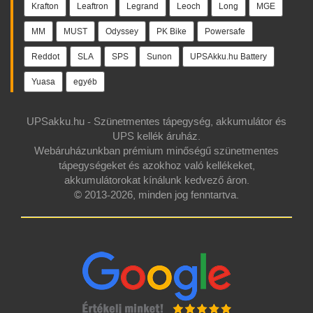
Krafton
Leaftron
Legrand
Leoch
Long
MGE
MM
MUST
Odyssey
PK Bike
Powersafe
Reddot
SLA
SPS
Sunon
UPSAkku.hu Battery
Yuasa
egyéb
UPSakku.hu - Szünetmentes tápegység, akkumulátor és
UPS kellék áruház.
Webáruházunkban prémium minőségű szünetmentes
tápegységeket és azokhoz való kellékeket,
akkumulátorokat kínálunk kedvező áron.
© 2013-2026, minden jog fenntartva.