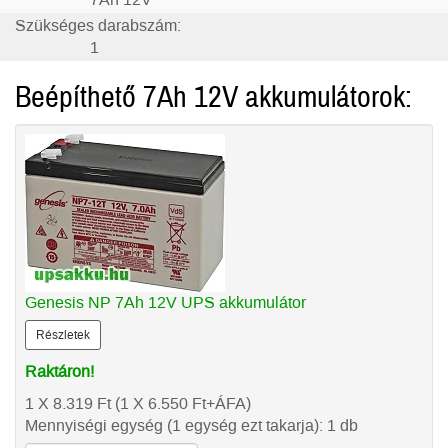
7Ah 12V
Szükséges darabszám:
1
Beépíthető 7Ah 12V akkumulátorok:
Genesis NP 7Ah 12V UPS akkumulátor
Részletek
Raktáron!
1 X 8.319
Ft
(1 X 6.550
Ft
+ÁFA)
Mennyiségi egység (1 egység ezt takarja): 1 db