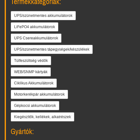
Termékkategóriák:
UPS/szünetmentes akkumulátorok
LiFePO4 akkumulátorok
UPS Csereakkumulátorok
UPS/szünetmentes tápegységek/készülékek
Túlfeszültség védők
WEB/SNMP kártyák
Ciklikus Akkumulátorok
Motorkerékpár akkumulátorok
Gépkocsi akkumulátorok
Kiegészítők, kellékek, alkatrészek
Gyártók: