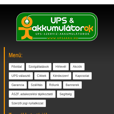
Menü:
Főoldal
Szolgáltatások
Hírlevél
Akciók
UPS-választó
Cikkek
Kérdezzen!
Kapcsolat
Garancia
Szállítás
Rólunk
Bannerek
ÁSZF, adakezelési tájékoztató
Segítség
Szerzői jogi nyilatkozat