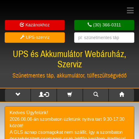
Toggle
navigat
Kazánokhoz
(30) 366-0311
UPS-szerviz
UPS és Akkumulátor Webáruház,
Szerviz
Szünetmentes táp, akkumulátor, túlfeszültségvédő
Kedves Ügyfelünk!
2026.08.08-án szombaton üzletünk nyitva tart 9:30-17:30
között!
A GLS aznap csomagokat nem szállít, így a szombaton
összekészített csomagok csak hétfőn kerülnek átadásra!