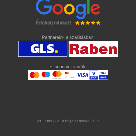
Partnereink a szállításban:
Elfogadott kártyák:
20.17 ms | 721.8 kB | Session=588 | /5