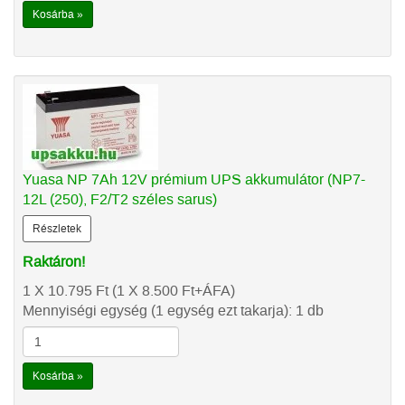
Kosárba »
Yuasa NP 7Ah 12V prémium UPS akkumulátor (NP7-
12L (250), F2/T2 széles sarus)
Részletek
Raktáron!
1 X 10.795
Ft
(1 X 8.500
Ft
+ÁFA)
Mennyiségi egység (1 egység ezt takarja): 1 db
Kosárba »