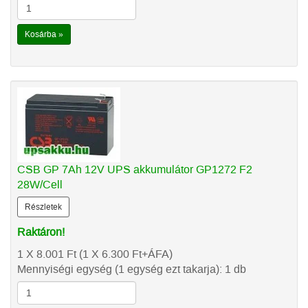
Kosárba »
CSB GP 7Ah 12V UPS akkumulátor GP1272 F2
28W/Cell
Részletek
Raktáron!
1 X 8.001
Ft
(1 X 6.300
Ft
+ÁFA)
Mennyiségi egység (1 egység ezt takarja): 1 db