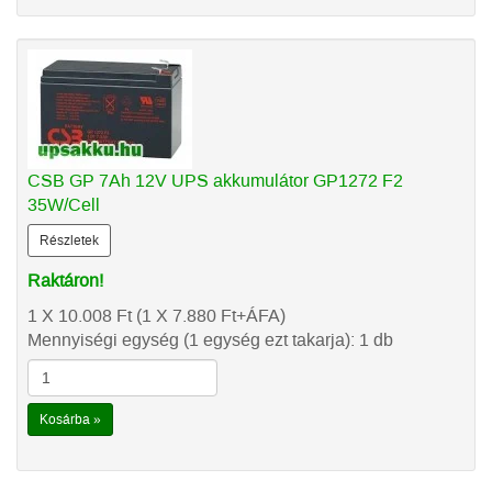
CSB GP 7Ah 12V UPS akkumulátor GP1272 F2
35W/Cell
Részletek
Raktáron!
1 X 10.008
Ft
(1 X 7.880
Ft
+ÁFA)
Mennyiségi egység (1 egység ezt takarja): 1 db
Kosárba »