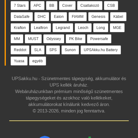
7 Stars
APC
BB
Cover
Csatlakozó
CSB
DataSafe
DHC
Eaton
FIAMM
Genesis
Kábel
Krafton
Leaftron
Legrand
Leoch
Long
MGE
MM
MUST
Odyssey
PK Bike
Powersafe
Reddot
SLA
SPS
Sunon
UPSAkku.hu Battery
Yuasa
egyéb
UPSakku.hu - Szünetmentes tápegység, akkumulátor és
UPS kellék áruház.
Webáruházunkban prémium minőségű szünetmentes
tápegységeket és azokhoz való kellékeket,
akkumulátorokat kínálunk kedvező áron.
© 2013-2026, minden jog fenntartva.