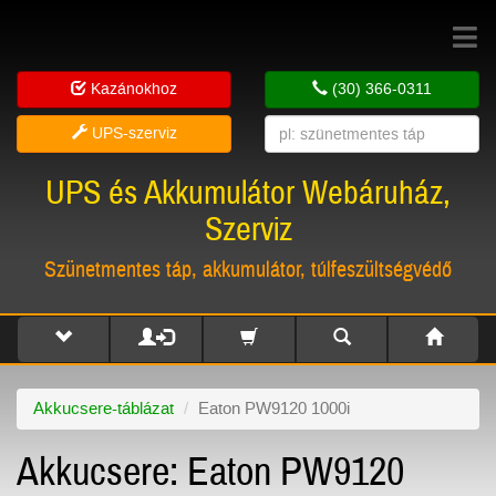
Toggle
navigat
Kazánokhoz
(30) 366-0311
UPS-szerviz
UPS és Akkumulátor Webáruház,
Szerviz
Szünetmentes táp, akkumulátor, túlfeszültségvédő
Akkucsere-táblázat
Eaton PW9120 1000i
Akkucsere: Eaton PW9120