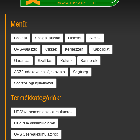
Menü:
Főoldal
Szolgáltatások
Hírlevél
Akciók
UPS-választó
Cikkek
Kérdezzen!
Kapcsolat
Garancia
Szállítás
Rólunk
Bannerek
ÁSZF, adakezelési tájékoztató
Segítség
Szerzői jogi nyilatkozat
Termékkategóriák:
UPS/szünetmentes akkumulátorok
LiFePO4 akkumulátorok
UPS Csereakkumulátorok