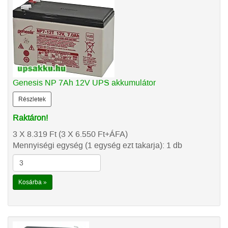
Genesis NP 7Ah 12V UPS akkumulátor
Részletek
Raktáron!
3 X 8.319
Ft
(3 X 6.550
Ft
+ÁFA)
Mennyiségi egység (1 egység ezt takarja): 1 db
Kosárba »