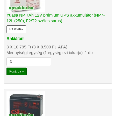
Yuasa NP 7Ah 12V prémium UPS akkumulátor (NP7-
12L (250), F2/T2 széles sarus)
Részletek
Raktáron!
3 X 10.795
Ft
(3 X 8.500
Ft
+ÁFA)
Mennyiségi egység (1 egység ezt takarja): 1 db
Kosárba »