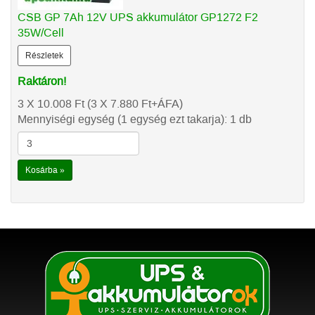
CSB GP 7Ah 12V UPS akkumulátor GP1272 F2
35W/Cell
Részletek
Raktáron!
3 X 10.008
Ft
(3 X 7.880
Ft
+ÁFA)
Mennyiségi egység (1 egység ezt takarja): 1 db
Kosárba »