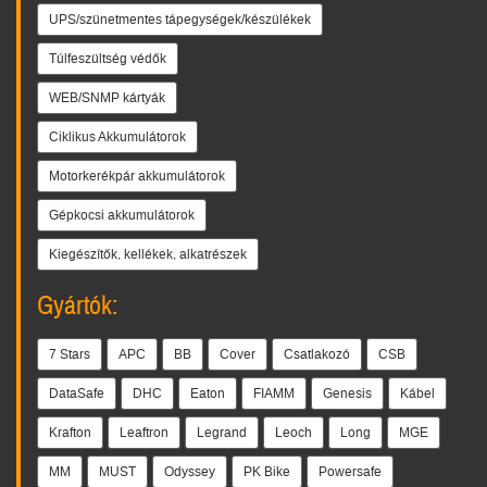
UPS/szünetmentes tápegységek/készülékek
Túlfeszültség védők
WEB/SNMP kártyák
Ciklikus Akkumulátorok
Motorkerékpár akkumulátorok
Gépkocsi akkumulátorok
Kiegészítők, kellékek, alkatrészek
Gyártók:
7 Stars
APC
BB
Cover
Csatlakozó
CSB
DataSafe
DHC
Eaton
FIAMM
Genesis
Kábel
Krafton
Leaftron
Legrand
Leoch
Long
MGE
MM
MUST
Odyssey
PK Bike
Powersafe