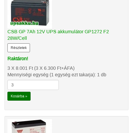
CSB GP 7Ah 12V UPS akkumulátor GP1272 F2
28W/Cell
Részletek
Raktáron!
3 X 8.001
Ft
(3 X 6.300
Ft
+ÁFA)
Mennyiségi egység (1 egység ezt takarja): 1 db
Kosárba »