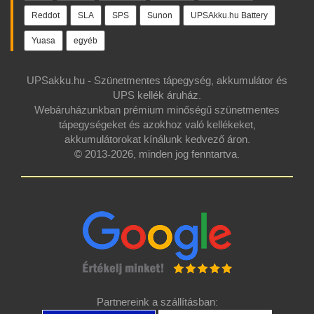
Reddot
SLA
SPS
Sunon
UPSAkku.hu Battery
Yuasa
egyéb
UPSakku.hu - Szünetmentes tápegység, akkumulátor és
UPS kellék áruház.
Webáruházunkban prémium minőségű szünetmentes
tápegységeket és azokhoz való kellékeket,
akkumulátorokat kínálunk kedvező áron.
© 2013-2026, minden jog fenntartva.
Partnereink a szállításban: