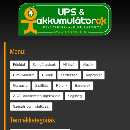
Menü:
Főoldal
Szolgáltatások
Hírlevél
Akciók
UPS-választó
Cikkek
Kérdezzen!
Kapcsolat
Garancia
Szállítás
Rólunk
Bannerek
ÁSZF, adakezelési tájékoztató
Segítség
Szerzői jogi nyilatkozat
Termékkategóriák: