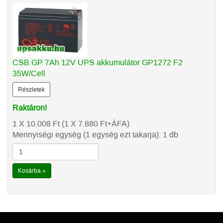
CSB GP 7Ah 12V UPS akkumulátor GP1272 F2
35W/Cell
Részletek
Raktáron!
1 X 10.008
Ft
(1 X 7.880
Ft
+ÁFA)
Mennyiségi egység (1 egység ezt takarja): 1 db
Kosárba »