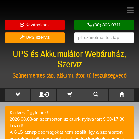
Toggle
navigat
Kazánokhoz
(30) 366-0311
UPS-szerviz
UPS és Akkumulátor Webáruház,
Szerviz
Szünetmentes táp, akkumulátor, túlfeszültségvédő
Kedves Ügyfelünk!
2026.08.08-án szombaton üzletünk nyitva tart 9:30-17:30
között!
A GLS aznap csomagokat nem szállít, így a szombaton
összekészített csomagok csak hétfőn kerülnek átadásra!