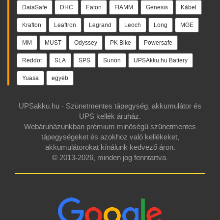
DataSafe
DHC
Eaton
FIAMM
Genesis
Kábel
Krafton
Leaftron
Legrand
Leoch
Long
MGE
MM
MUST
Odyssey
PK Bike
Powersafe
Reddot
SLA
SPS
Sunon
UPSAkku.hu Battery
Yuasa
egyéb
UPSakku.hu - Szünetmentes tápegység, akkumulátor és
UPS kellék áruház.
Webáruházunkban prémium minőségű szünetmentes
tápegységeket és azokhoz való kellékeket,
akkumulátorokat kínálunk kedvező áron.
© 2013-2026, minden jog fenntartva.