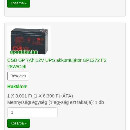
Kosárba »
CSB GP 7Ah 12V UPS akkumulátor GP1272 F2
28W/Cell
Részletek
Raktáron!
1 X 8.001
Ft
(1 X 6.300
Ft
+ÁFA)
Mennyiségi egység (1 egység ezt takarja): 1 db
Kosárba »