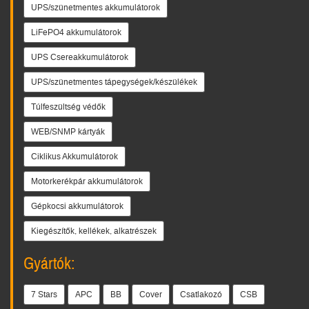
UPS/szünetmentes akkumulátorok
LiFePO4 akkumulátorok
UPS Csereakkumulátorok
UPS/szünetmentes tápegységek/készülékek
Túlfeszültség védők
WEB/SNMP kártyák
Ciklikus Akkumulátorok
Motorkerékpár akkumulátorok
Gépkocsi akkumulátorok
Kiegészítők, kellékek, alkatrészek
Gyártók:
7 Stars
APC
BB
Cover
Csatlakozó
CSB