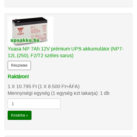
Yuasa NP 7Ah 12V prémium UPS akkumulátor (NP7-
12L (250), F2/T2 széles sarus)
Részletek
Raktáron!
1 X 10.795
Ft
(1 X 8.500
Ft
+ÁFA)
Mennyiségi egység (1 egység ezt takarja): 1 db
Kosárba »