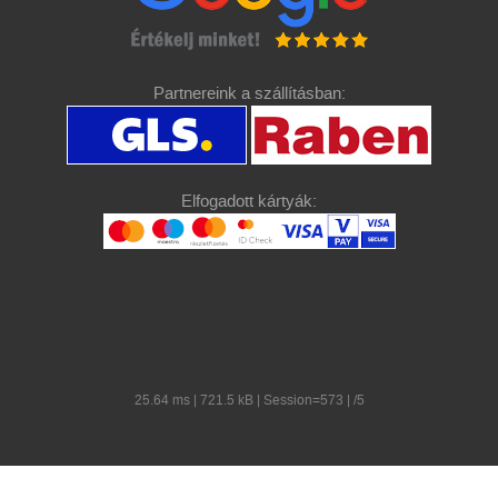
Partnereink a szállításban:
Elfogadott kártyák:
25.64 ms | 721.5 kB | Session=573 | /5