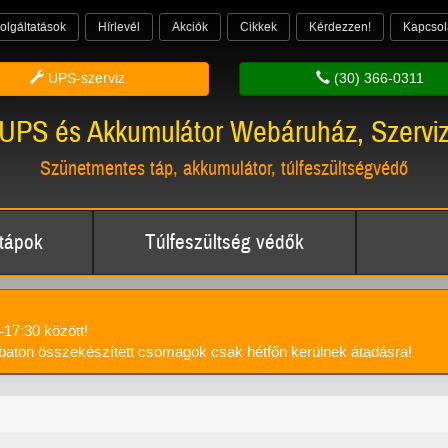
olgáltatások
Hírlevél
Akciók
Cikkek
Kérdezzen!
Kapcsol
UPS-szerviz
(30) 366-0311
UPS és Akkumulátor Webáruház, Szervi
Szünetmentes táp, akkumulátor, túlfeszültségvédő
tápok
Túlfeszültség védők
-17:30 között!
aton összekészített csomagok csak hétfőn kerülnek átadásra!