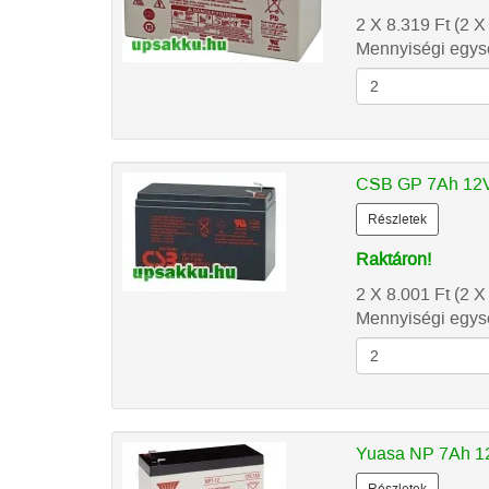
2 X 8.319
Ft
(2 X
Mennyiségi egysé
CSB GP 7Ah 12V
Részletek
Raktáron!
2 X 8.001
Ft
(2 X
Mennyiségi egysé
Yuasa NP 7Ah 12