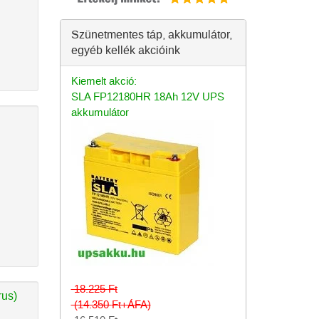
Szünetmentes táp, akkumulátor,
egyéb kellék akcióink
Kiemelt akció:
SLA FP12180HR 18Ah 12V UPS
akkumulátor
18.225
Ft
rus)
(14.350
Ft
+ÁFA)