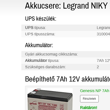
Akkucsere: Legrand NIKY
UPS készülék:
UPS
típusa:
Legran
UPS típusszáma:
310004
Akkumulátor:
Gyári akkucsomag cikkszáma:
Akkumulátor
típusa:
7Ah 12
Szükséges darabszám:
2
Beépíthető 7Ah 12V akkumulát
Genesis NP 7Ah
Részletek
Raktáron!