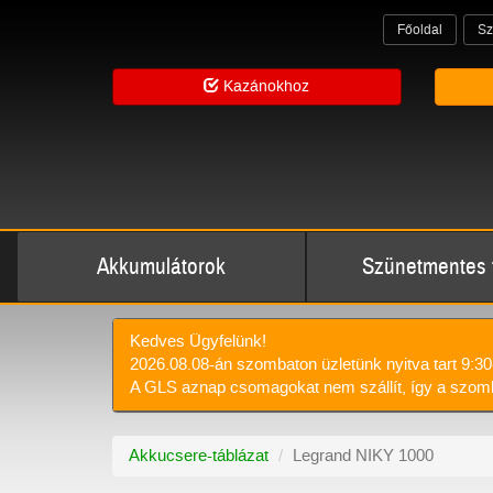
Főoldal
Sz
Kazánokhoz
Akkumulátorok
Szünetmentes 
Kedves Ügyfelünk!
2026.08.08-án szombaton üzletünk nyitva tart 9:30
A GLS aznap csomagokat nem szállít, így a szomb
Akkucsere-táblázat
Legrand NIKY 1000