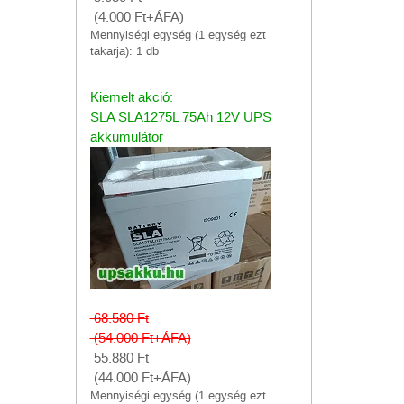
(4.000
Ft
+ÁFA)
Mennyiségi egység (1 egység ezt
takarja): 1 db
Kiemelt akció:
SLA SLA1275L 75Ah 12V UPS
akkumulátor
68.580
Ft
(54.000
Ft
+ÁFA)
55.880
Ft
(44.000
Ft
+ÁFA)
Mennyiségi egység (1 egység ezt