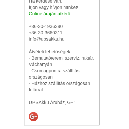
Ha kérdése van,
írjon vagy hívjon minket!
Online árajánlatkérő
+36-30-1936380
+36-30-3660311
info@upsakku.hu
Átvételi lehetőségek:
- Bemutatóterem, szerviz, raktár:
Váchartyán
- Csomagpontra szállítás
országosan
- Házhoz szállítás országosan
futárral
UPSAkku Áruház, G+ :