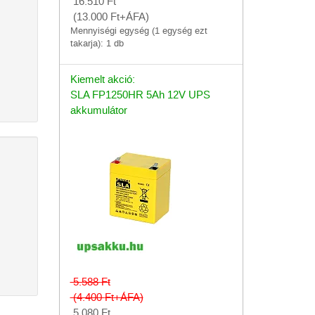
16.510
Ft
(13.000
Ft
+ÁFA)
Mennyiségi egység (1 egység ezt
takarja): 1 db
Kiemelt akció:
SLA FP1250HR 5Ah 12V UPS
akkumulátor
5.588
Ft
(4.400
Ft
+ÁFA)
5.080
Ft