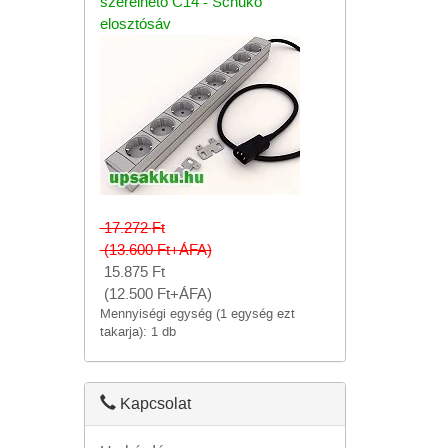
szerelhető C14 - Schuko
elosztósáv
17.272
Ft
(13.600
Ft
+ÁFA)
15.875
Ft
(12.500
Ft
+ÁFA)
Mennyiségi egység (1 egység ezt
takarja): 1 db
Kapcsolat