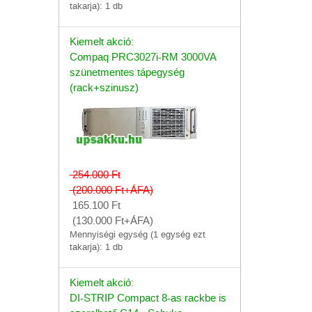
takarja): 1 db
Kiemelt akció:
Compaq PRC3027i-RM 3000VA
szünetmentes tápegység
(rack+szinusz)
254.000
Ft
(200.000
Ft
+ÁFA)
165.100
Ft
(130.000
Ft
+ÁFA)
Mennyiségi egység (1 egység ezt
takarja): 1 db
Kiemelt akció:
DI-STRIP Compact 8-as rackbe is