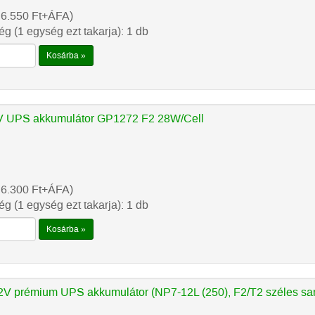
 6.550
Ft
+ÁFA)
g (1 egység ezt takarja): 1 db
Kosárba »
 UPS akkumulátor GP1272 F2 28W/Cell
 6.300
Ft
+ÁFA)
g (1 egység ezt takarja): 1 db
Kosárba »
V prémium UPS akkumulátor (NP7-12L (250), F2/T2 széles sa