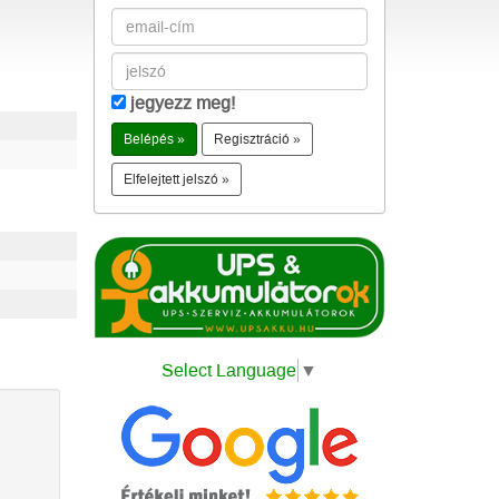
jegyezz meg!
Regisztráció »
Elfelejtett jelszó »
Select Language
▼