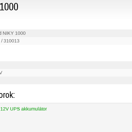
 1000
d NIKY 1000
 / 310013
V
orok:
 12V UPS akkumulátor