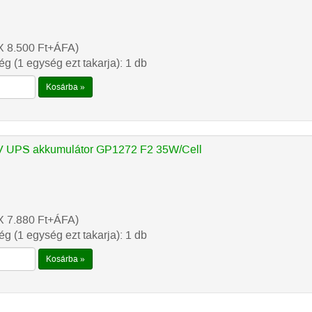
X 8.500
Ft
+ÁFA)
g (1 egység ezt takarja): 1 db
Kosárba »
 UPS akkumulátor GP1272 F2 35W/Cell
X 7.880
Ft
+ÁFA)
g (1 egység ezt takarja): 1 db
Kosárba »