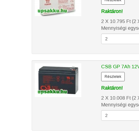
Részletek
Raktáron!
2 X 10.795
Ft
(2 
Mennyiségi egysé
CSB GP 7Ah 12V
Részletek
Raktáron!
2 X 10.008
Ft
(2 
Mennyiségi egysé