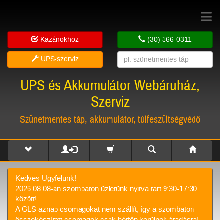
Toggle
navigat
Kazánokhoz
(30) 366-0311
UPS-szerviz
UPS és Akkumulátor Webáruház,
Szerviz
Szünetmentes táp, akkumulátor, túlfeszültségvédő
Kedves Ügyfelünk!
2026.08.08-án szombaton üzletünk nyitva tart 9:30-17:30
között!
A GLS aznap csomagokat nem szállít, így a szombaton
összekészített csomagok csak hétfőn kerülnek átadásra!