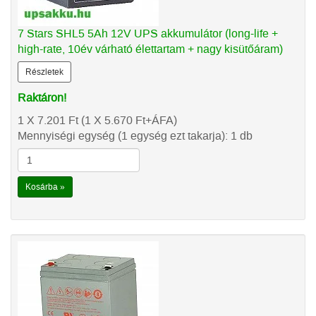
7 Stars SHL5 5Ah 12V UPS akkumulátor (long-life +
high-rate, 10év várható élettartam + nagy kisütőáram)
Részletek
Raktáron!
1 X 7.201
Ft
(1 X 5.670
Ft
+ÁFA)
Mennyiségi egység (1 egység ezt takarja): 1 db
Kosárba »