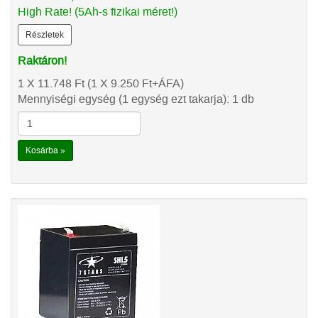
High Rate! (5Ah-s fizikai méret!)
Részletek
Raktáron!
1 X 11.748
Ft
(1 X 9.250
Ft
+ÁFA)
Mennyiségi egység (1 egység ezt takarja): 1 db
Kosárba »