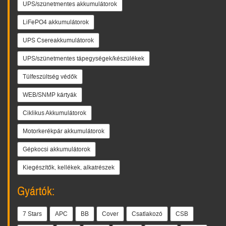
UPS/szünetmentes akkumulátorok
LiFePO4 akkumulátorok
UPS Csereakkumulátorok
UPS/szünetmentes tápegységek/készülékek
Túlfeszültség védők
WEB/SNMP kártyák
Ciklikus Akkumulátorok
Motorkerékpár akkumulátorok
Gépkocsi akkumulátorok
Kiegészítők, kellékek, alkatrészek
Gyártók:
7 Stars
APC
BB
Cover
Csatlakozó
CSB