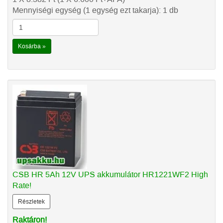
Mennyiségi egység (1 egység ezt takarja): 1 db
Kosárba »
CSB HR 5Ah 12V UPS akkumulátor HR1221WF2 High
Rate!
Részletek
Raktáron!