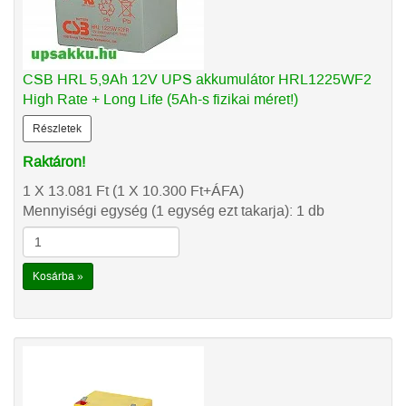
CSB HRL 5,9Ah 12V UPS akkumulátor HRL1225WF2
High Rate + Long Life (5Ah-s fizikai méret!)
Részletek
Raktáron!
1 X 13.081
Ft
(1 X 10.300
Ft
+ÁFA)
Mennyiségi egység (1 egység ezt takarja): 1 db
Kosárba »