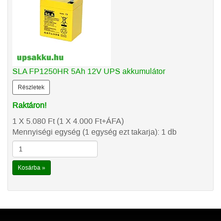
SLA FP1250HR 5Ah 12V UPS akkumulátor
Részletek
Raktáron!
1 X 5.080
Ft
(1 X 4.000
Ft
+ÁFA)
Mennyiségi egység (1 egység ezt takarja): 1 db
Kosárba »