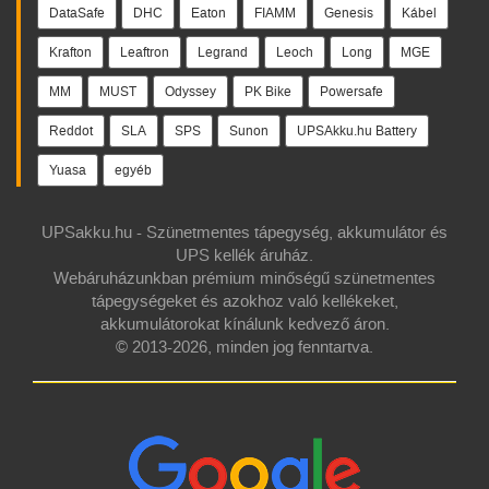
DataSafe
DHC
Eaton
FIAMM
Genesis
Kábel
Krafton
Leaftron
Legrand
Leoch
Long
MGE
MM
MUST
Odyssey
PK Bike
Powersafe
Reddot
SLA
SPS
Sunon
UPSAkku.hu Battery
Yuasa
egyéb
UPSakku.hu - Szünetmentes tápegység, akkumulátor és
UPS kellék áruház.
Webáruházunkban prémium minőségű szünetmentes
tápegységeket és azokhoz való kellékeket,
akkumulátorokat kínálunk kedvező áron.
© 2013-2026, minden jog fenntartva.