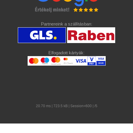
Partnereink a szállításban:
Elfogadott kártyák:
20.70 ms | 723.5 kB | Session=600 | /5