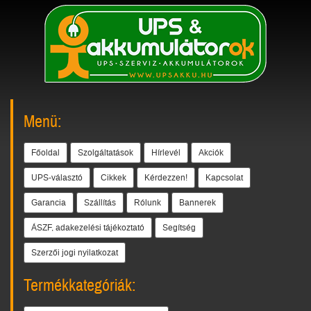
Menü:
Főoldal
Szolgáltatások
Hírlevél
Akciók
UPS-választó
Cikkek
Kérdezzen!
Kapcsolat
Garancia
Szállítás
Rólunk
Bannerek
ÁSZF, adakezelési tájékoztató
Segítség
Szerzői jogi nyilatkozat
Termékkategóriák: