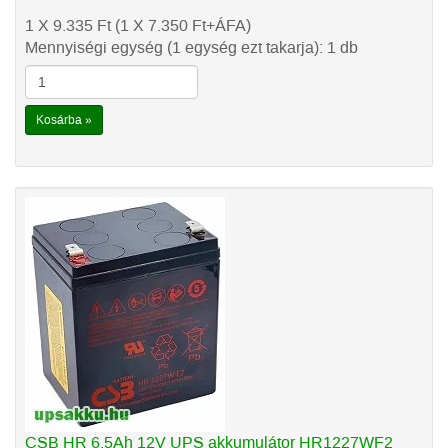
1 X 9.335
Ft
(1 X 7.350
Ft
+ÁFA)
Mennyiségi egység (1 egység ezt takarja): 1 db
Kosárba »
CSB HR 6,5Ah 12V UPS akkumulátor HR1227WF2