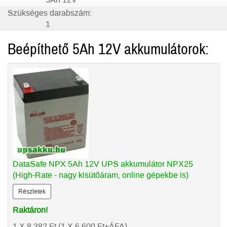
5Ah 12V
Szükséges darabszám:
1
Beépíthető 5Ah 12V akkumulátorok:
DataSafe NPX 5Ah 12V UPS akkumulátor NPX25
(High-Rate - nagy kisütőáram, online gépekbe is)
Részletek
Raktáron!
1 X 8.382
Ft
(1 X 6.600
Ft
+ÁFA)