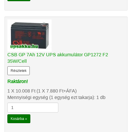
CSB GP 7Ah 12V UPS akkumulátor GP1272 F2
35W/Cell
Részletek
Raktáron!
1 X 10.008
Ft
(1 X 7.880
Ft
+ÁFA)
Mennyiségi egység (1 egység ezt takarja): 1 db
Kosárba »