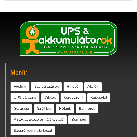
Menü:
Főoldal
Szolgáltatások
Hírlevél
Akciók
UPS-választó
Cikkek
Kérdezzen!
Kapcsolat
Garancia
Szállítás
Rólunk
Bannerek
ÁSZF, adakezelési tájékoztató
Segítség
Szerzői jogi nyilatkozat