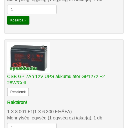
Kosárba »
CSB GP 7Ah 12V UPS akkumulátor GP1272 F2
28W/Cell
Részletek
Raktáron!
1 X 8.001
Ft
(1 X 6.300
Ft
+ÁFA)
Mennyiségi egység (1 egység ezt takarja): 1 db