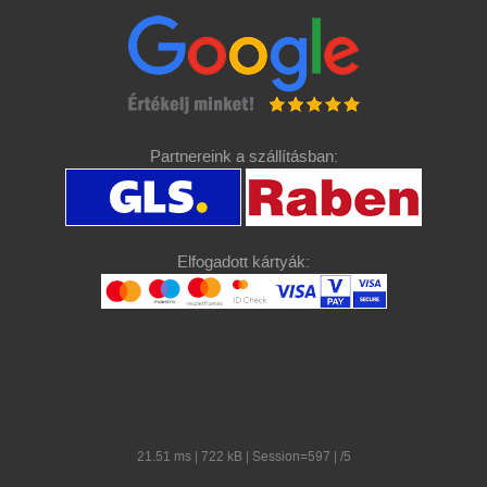
Partnereink a szállításban:
Elfogadott kártyák:
21.51 ms | 722 kB | Session=597 | /5