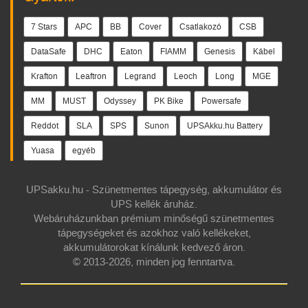
7 Stars
APC
BB
Cover
Csatlakozó
CSB
DataSafe
DHC
Eaton
FIAMM
Genesis
Kábel
Krafton
Leaftron
Legrand
Leoch
Long
MGE
MM
MUST
Odyssey
PK Bike
Powersafe
Reddot
SLA
SPS
Sunon
UPSAkku.hu Battery
Yuasa
egyéb
UPSakku.hu - Szünetmentes tápegység, akkumulátor és
UPS kellék áruház.
Webáruházunkban prémium minőségű szünetmentes
tápegységeket és azokhoz való kellékeket,
akkumulátorokat kínálunk kedvező áron.
© 2013-2026, minden jog fenntartva.