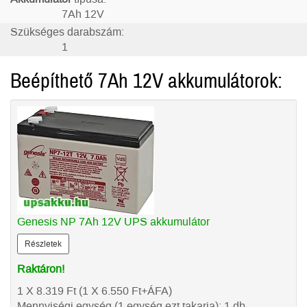
7Ah 12V
Szükséges darabszám:
1
Beépíthető 7Ah 12V akkumulátorok:
Genesis NP 7Ah 12V UPS akkumulátor
Részletek
Raktáron!
1 X 8.319
Ft
(1 X 6.550
Ft
+ÁFA)
Mennyiségi egység (1 egység ezt takarja): 1 db