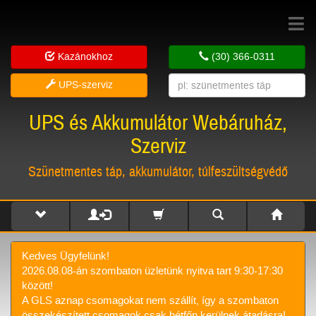
Toggle
navigat
Kazánokhoz
(30) 366-0311
UPS-szerviz
UPS és Akkumulátor Webáruház,
Szerviz
Szünetmentes táp, akkumulátor, túlfeszültségvédő
Kedves Ügyfelünk!
2026.08.08-án szombaton üzletünk nyitva tart 9:30-17:30
között!
A GLS aznap csomagokat nem szállít, így a szombaton
összekészített csomagok csak hétfőn kerülnek átadásra!