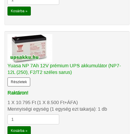
Kosárba »
Yuasa NP 7Ah 12V prémium UPS akkumulátor (NP7-
12L (250), F2/T2 széles sarus)
Részletek
Raktáron!
1 X 10.795
Ft
(1 X 8.500
Ft
+ÁFA)
Mennyiségi egység (1 egység ezt takarja): 1 db
Kosárba »