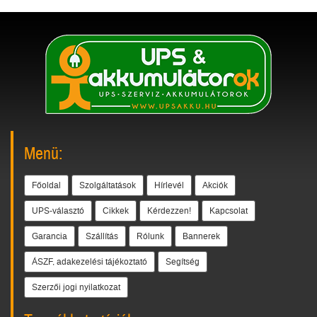
Menü:
Főoldal
Szolgáltatások
Hírlevél
Akciók
UPS-választó
Cikkek
Kérdezzen!
Kapcsolat
Garancia
Szállítás
Rólunk
Bannerek
ÁSZF, adakezelési tájékoztató
Segítség
Szerzői jogi nyilatkozat