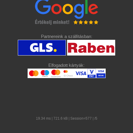
Partnereink a szállításban:
Elfogadott kártyák:
19.34 ms | 721.6 kB | Session=577 | /5