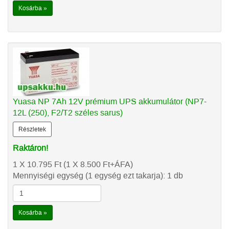
Kosárba »
Yuasa NP 7Ah 12V prémium UPS akkumulátor (NP7-
12L (250), F2/T2 széles sarus)
Részletek
Raktáron!
1 X 10.795
Ft
(1 X 8.500
Ft
+ÁFA)
Mennyiségi egység (1 egység ezt takarja): 1 db
Kosárba »