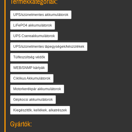
Termékkategóriák:
UPS/szünetmentes akkumulátorok
LiFePO4 akkumulátorok
UPS Csereakkumulátorok
UPS/szünetmentes tápegységek/készülékek
Túlfeszültség védők
WEB/SNMP kártyák
Ciklikus Akkumulátorok
Motorkerékpár akkumulátorok
Gépkocsi akkumulátorok
Kiegészítők, kellékek, alkatrészek
Gyártók: