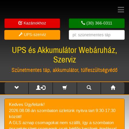
Toggle
navigat
Kazánokhoz
(30) 366-0311
UPS-szerviz
UPS és Akkumulátor Webáruház,
Szerviz
Szünetmentes táp, akkumulátor, túlfeszültségvédő
Kedves Ügyfelünk!
2026.08.08-án szombaton üzletünk nyitva tart 9:30-17:30
között!
A GLS aznap csomagokat nem szállít, így a szombaton
összekészített csomagok csak hétfőn kerülnek átadásra!