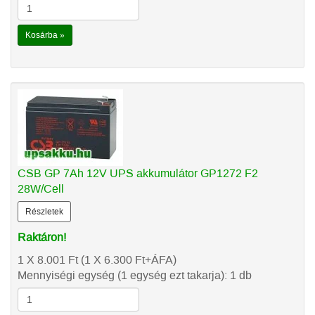
Kosárba »
CSB GP 7Ah 12V UPS akkumulátor GP1272 F2
28W/Cell
Részletek
Raktáron!
1 X 8.001
Ft
(1 X 6.300
Ft
+ÁFA)
Mennyiségi egység (1 egység ezt takarja): 1 db