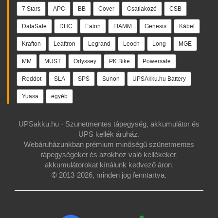
7 Stars
APC
BB
Cover
Csatlakozó
CSB
DataSafe
DHC
Eaton
FIAMM
Genesis
Kábel
Krafton
Leaftron
Legrand
Leoch
Long
MGE
MM
MUST
Odyssey
PK Bike
Powersafe
Reddot
SLA
SPS
Sunon
UPSAkku.hu Battery
Yuasa
egyéb
UPSakku.hu - Szünetmentes tápegység, akkumulátor és
UPS kellék áruház.
Webáruházunkban prémium minőségű szünetmentes
tápegységeket és azokhoz való kellékeket,
akkumulátorokat kínálunk kedvező áron.
© 2013-2026, minden jog fenntartva.