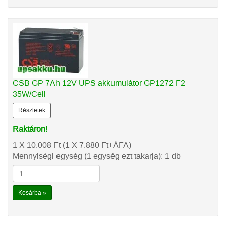
CSB GP 7Ah 12V UPS akkumulátor GP1272 F2
35W/Cell
Részletek
Raktáron!
1 X 10.008
Ft
(1 X 7.880
Ft
+ÁFA)
Mennyiségi egység (1 egység ezt takarja): 1 db
Kosárba »