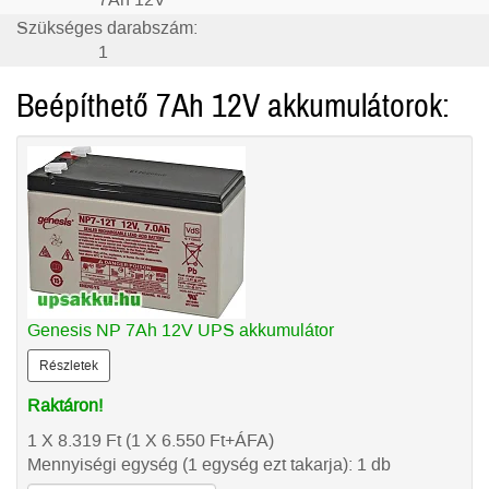
7Ah 12V
Szükséges darabszám:
1
Beépíthető 7Ah 12V akkumulátorok:
Genesis NP 7Ah 12V UPS akkumulátor
Részletek
Raktáron!
1 X 8.319
Ft
(1 X 6.550
Ft
+ÁFA)
Mennyiségi egység (1 egység ezt takarja): 1 db