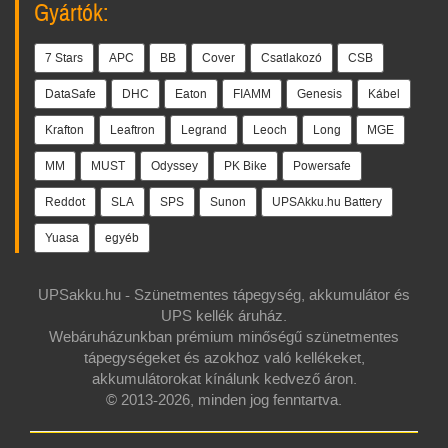
Gyártók:
7 Stars
APC
BB
Cover
Csatlakozó
CSB
DataSafe
DHC
Eaton
FIAMM
Genesis
Kábel
Krafton
Leaftron
Legrand
Leoch
Long
MGE
MM
MUST
Odyssey
PK Bike
Powersafe
Reddot
SLA
SPS
Sunon
UPSAkku.hu Battery
Yuasa
egyéb
UPSakku.hu - Szünetmentes tápegység, akkumulátor és
UPS kellék áruház.
Webáruházunkban prémium minőségű szünetmentes
tápegységeket és azokhoz való kellékeket,
akkumulátorokat kínálunk kedvező áron.
© 2013-2026, minden jog fenntartva.