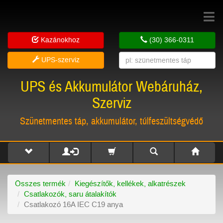
Toggle
navigat
Kazánokhoz
(30) 366-0311
UPS-szerviz
UPS és Akkumulátor Webáruház,
Szerviz
Szünetmentes táp, akkumulátor, túlfeszültségvédő
Összes termék
Kiegészítők, kellékek, alkatrészek
Csatlakozók, saru átalakítók
Csatlakozó 16A IEC C19 anya