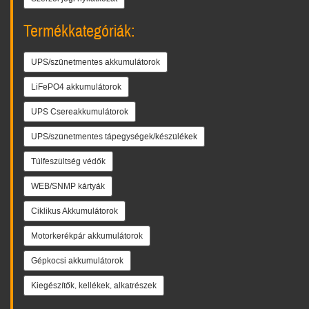
Termékkategóriák:
UPS/szünetmentes akkumulátorok
LiFePO4 akkumulátorok
UPS Csereakkumulátorok
UPS/szünetmentes tápegységek/készülékek
Túlfeszültség védők
WEB/SNMP kártyák
Ciklikus Akkumulátorok
Motorkerékpár akkumulátorok
Gépkocsi akkumulátorok
Kiegészítők, kellékek, alkatrészek