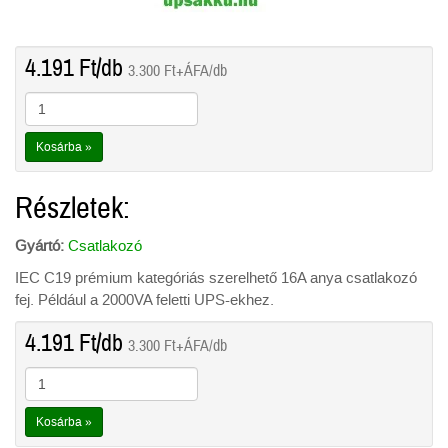
4.191
Ft
/db
3.300
Ft
+ÁFA/db
Kosárba »
Részletek:
Gyártó:
Csatlakozó
IEC C19 prémium kategóriás szerelhető 16A anya csatlakozó
fej. Például a 2000VA feletti UPS-ekhez.
4.191
Ft
/db
3.300
Ft
+ÁFA/db
Kosárba »