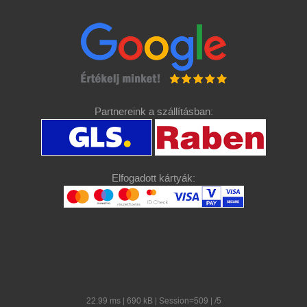
Partnereink a szállításban:
Elfogadott kártyák:
22.99 ms | 690 kB | Session=509 | /5