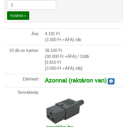
Kosárba »
Ára:
4.191
Ft
(3.300
Ft
+ÁFA) /db
10 db-os karton:
38.100
Ft
(30.000
Ft
+ÁFA) / 10db
[3.810
Ft
(3.000
Ft
+ÁFA) /db]
Elérhető:
Azonnal (raktáron van)
Termékkép: