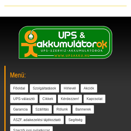
Menü:
Főoldal
Szolgáltatások
Hírlevél
Akciók
UPS-választó
Cikkek
Kérdezzen!
Kapcsolat
Garancia
Szállítás
Rólunk
Bannerek
ÁSZF, adakezelési tájékoztató
Segítség
Szerzői jogi nyilatkozat