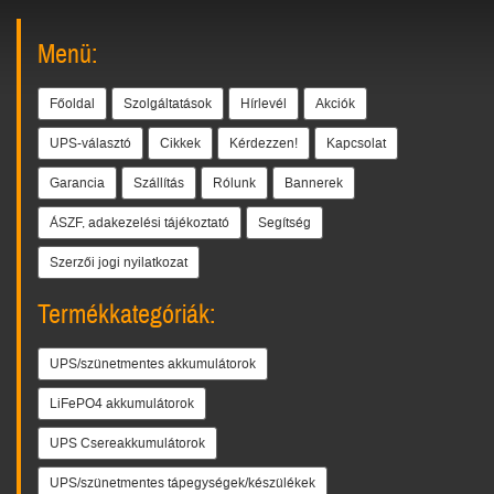
Menü:
Főoldal
Szolgáltatások
Hírlevél
Akciók
UPS-választó
Cikkek
Kérdezzen!
Kapcsolat
Garancia
Szállítás
Rólunk
Bannerek
ÁSZF, adakezelési tájékoztató
Segítség
Szerzői jogi nyilatkozat
Termékkategóriák:
UPS/szünetmentes akkumulátorok
LiFePO4 akkumulátorok
UPS Csereakkumulátorok
UPS/szünetmentes tápegységek/készülékek