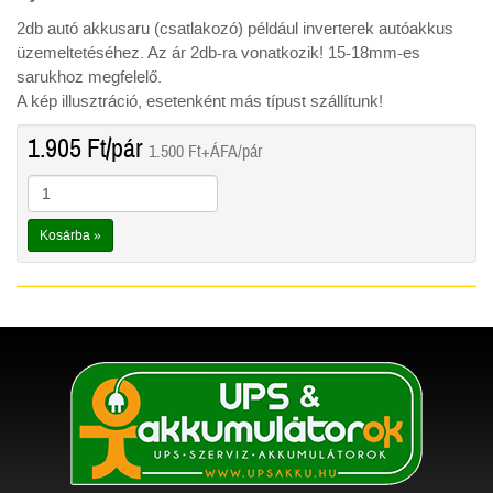
2db autó akkusaru (csatlakozó) például inverterek autóakkus
üzemeltetéséhez. Az ár 2db-ra vonatkozik! 15-18mm-es
sarukhoz megfelelő.
A kép illusztráció, esetenként más típust szállítunk!
1.905
Ft
/pár
1.500
Ft
+ÁFA/pár
Kosárba »