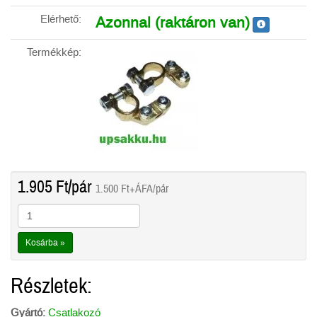
Elérhető:
Azonnal (raktáron van)
Termékkép:
1.905
Ft
/pár
1.500
Ft
+ÁFA/pár
Kosárba »
Részletek:
Gyártó:
Csatlakozó