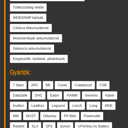
Túlfeszültség védők
WEB/SNMP kártyák
Ciklikus Akkumulátorok
Motorkerékpár akkumulátorok
Gépkocsi akkumulátorok
Kiegészítők, kellékek, alkatrészek
Gyártók:
7 Stars
APC
BB
Cover
Csatlakozó
CSB
DataSafe
DHC
Eaton
FIAMM
Genesis
Kábel
Krafton
Leaftron
Legrand
Leoch
Long
MGE
MM
MUST
Odyssey
PK Bike
Powersafe
Reddot
SLA
SPS
Sunon
UPSAkku.hu Battery