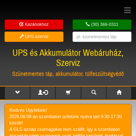
Toggle
navigat
Kazánokhoz
(30) 366-0311
UPS-szerviz
UPS és Akkumulátor Webáruház,
Szerviz
Szünetmentes táp, akkumulátor, túlfeszültségvédő
Kedves Ügyfelünk!
2026.08.08-án szombaton üzletünk nyitva tart 9:30-17:30
között!
A GLS aznap csomagokat nem szállít, így a szombaton
összekészített csomagok csak hétfőn kerülnek átadásra!