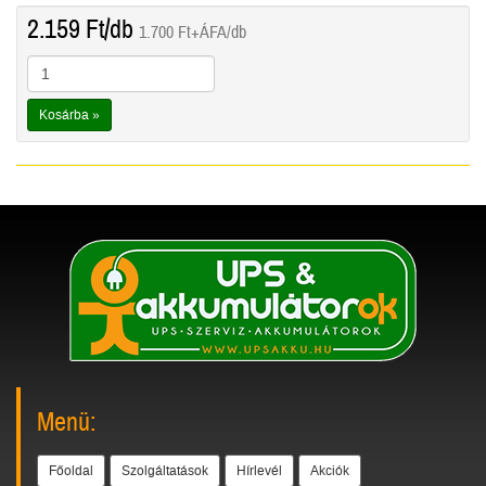
2.159
Ft
/db
1.700
Ft
+ÁFA/db
Kosárba »
Menü:
Főoldal
Szolgáltatások
Hírlevél
Akciók