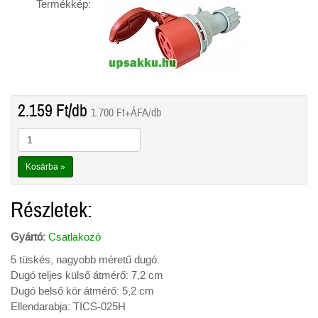
Termékkép:
2.159
Ft
/db
1.700
Ft
+ÁFA/db
Kosárba »
Részletek:
Gyártó:
Csatlakozó
5 tüskés, nagyobb méretű dugó.
Dugó teljes külső átmérő: 7,2 cm
Dugó belső kör átmérő: 5,2 cm
Ellendarabja: TICS-025H