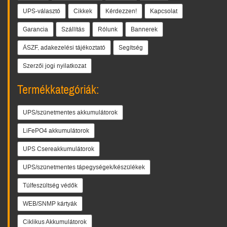
UPS-választó
Cikkek
Kérdezzen!
Kapcsolat
Garancia
Szállítás
Rólunk
Bannerek
ÁSZF, adakezelési tájékoztató
Segítség
Szerzői jogi nyilatkozat
Termékkategóriák:
UPS/szünetmentes akkumulátorok
LiFePO4 akkumulátorok
UPS Csereakkumulátorok
UPS/szünetmentes tápegységek/készülékek
Túlfeszültség védők
WEB/SNMP kártyák
Ciklikus Akkumulátorok