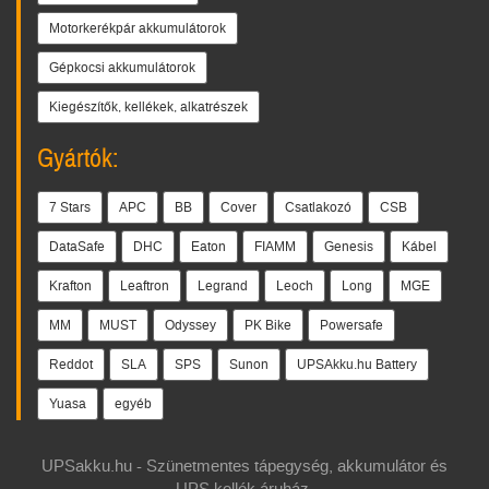
Motorkerékpár akkumulátorok
Gépkocsi akkumulátorok
Kiegészítők, kellékek, alkatrészek
Gyártók:
7 Stars
APC
BB
Cover
Csatlakozó
CSB
DataSafe
DHC
Eaton
FIAMM
Genesis
Kábel
Krafton
Leaftron
Legrand
Leoch
Long
MGE
MM
MUST
Odyssey
PK Bike
Powersafe
Reddot
SLA
SPS
Sunon
UPSAkku.hu Battery
Yuasa
egyéb
UPSakku.hu - Szünetmentes tápegység, akkumulátor és