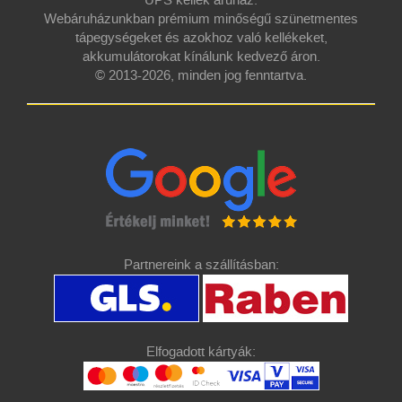
UPS kellék áruház.
Webáruházunkban prémium minőségű szünetmentes
tápegységeket és azokhoz való kellékeket,
akkumulátorokat kínálunk kedvező áron.
© 2013-2026, minden jog fenntartva.
Partnereink a szállításban:
Elfogadott kártyák: