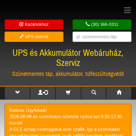
Toggle
navigat
Kazánokhoz
(30) 366-0311
UPS-szerviz
UPS és Akkumulátor Webáruház,
Szerviz
Szünetmentes táp, akkumulátor, túlfeszültségvédő
Kedves Ügyfelünk!
2026.08.08-án szombaton üzletünk nyitva tart 9:30-17:30
között!
A GLS aznap csomagokat nem szállít, így a szombaton
összekészített csomagok csak hétfőn kerülnek átadásra!