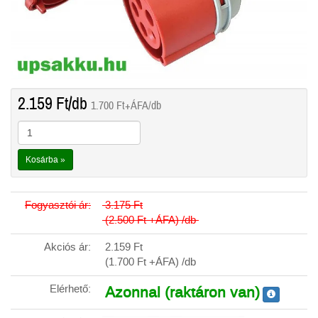
2.159
Ft
/db
1.700
Ft
+ÁFA/db
Kosárba »
Fogyasztói ár:
3.175
Ft
(2.500
Ft
+ÁFA) /db
Akciós ár:
2.159
Ft
(1.700
Ft
+ÁFA) /db
Elérhető:
Azonnal (raktáron van)