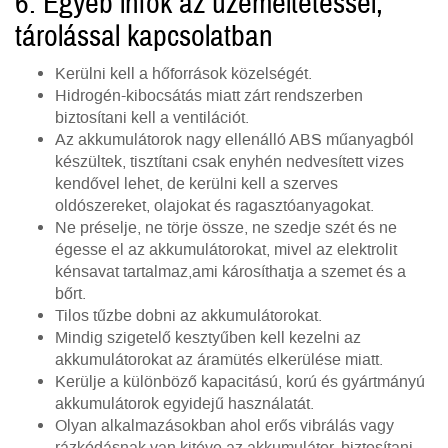
6. Egyéb infók az üzemeltetéssel,
tárolással kapcsolatban
Kerülni kell a hőforrások közelségét.
Hidrogén-kibocsátás miatt zárt rendszerben
biztosítani kell a ventilációt.
Az akkumulátorok nagy ellenálló ABS műanyagból
készültek, tisztítani csak enyhén nedvesített vizes
kendővel lehet, de kerülni kell a szerves
oldószereket, olajokat és ragasztóanyagokat.
Ne préselje, ne törje össze, ne szedje szét és ne
égesse el az akkumulátorokat, mivel az elektrolit
kénsavat tartalmaz,ami károsíthatja a szemet és a
bőrt.
Tilos tűzbe dobni az akkumulátorokat.
Mindig szigetelő kesztyűben kell kezelni az
akkumulátorokat az áramütés elkerülése miatt.
Kerülje a különböző kapacitású, korú és gyártmányú
akkumulátorok egyidejű használatát.
Olyan alkalmazásokban ahol erős vibrálás vagy
rázkódásnak van kitéve az akkumulátor, biztosítani