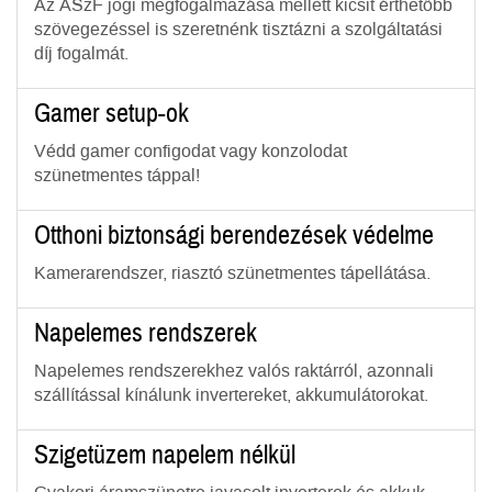
Az ÁSzF jogi megfogalmazása mellett kicsit érthetőbb
szövegezéssel is szeretnénk tisztázni a szolgáltatási
díj fogalmát.
Gamer setup-ok
Védd gamer configodat vagy konzolodat
szünetmentes táppal!
Otthoni biztonsági berendezések védelme
Kamerarendszer, riasztó szünetmentes tápellátása.
Napelemes rendszerek
Napelemes rendszerekhez valós raktárról, azonnali
szállítással kínálunk invertereket, akkumulátorokat.
Szigetüzem napelem nélkül