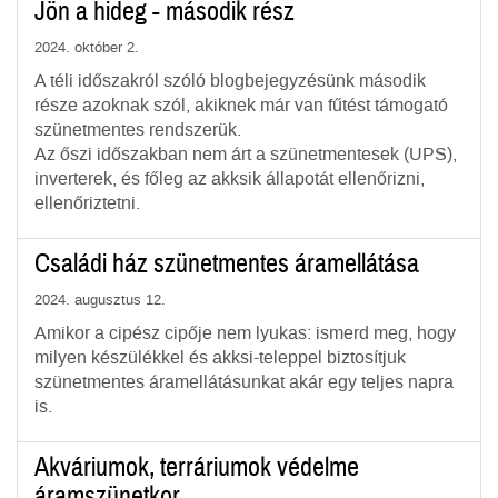
Jön a hideg - második rész
2024. október 2.
A téli időszakról szóló blogbejegyzésünk második
része azoknak szól, akiknek már van fűtést támogató
szünetmentes rendszerük.
Az őszi időszakban nem árt a szünetmentesek (UPS),
inverterek, és főleg az akksik állapotát ellenőrizni,
ellenőriztetni.
Családi ház szünetmentes áramellátása
2024. augusztus 12.
Amikor a cipész cipője nem lyukas: ismerd meg, hogy
milyen készülékkel és akksi-teleppel biztosítjuk
szünetmentes áramellátásunkat akár egy teljes napra
is.
Akváriumok, terráriumok védelme
áramszünetkor