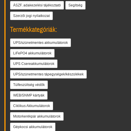
ÁSZF, adakezelési tájékoztató
Segítség
Szerzői jogi nyilatkozat
Termékkategóriák:
UPS/szünetmentes akkumulátorok
LiFePO4 akkumulátorok
UPS Csereakkumulátorok
UPS/szünetmentes tápegységek/készülékek
Túlfeszültség védők
WEB/SNMP kártyák
Ciklikus Akkumulátorok
Motorkerékpár akkumulátorok
Gépkocsi akkumulátorok