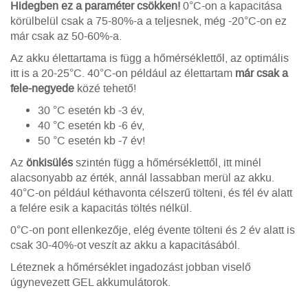
Hidegben ez a paraméter csökken!
0°C-on a kapacitása
körülbelül csak a 75-80%-a a teljesnek, még -20°C-on ez
már csak az 50-60%-a.
Az akku élettartama is függ a hőmérséklettől, az optimális
itt is a 20-25°C. 40°C-on például az élettartam
már csak a
fele-negyede
közé tehető!
30 °C esetén kb -3 év,
40 °C esetén kb -6 év,
50 °C esetén kb -7 év!
Az
önkisülés
szintén függ a hőmérséklettől, itt minél
alacsonyabb az érték, annál lassabban merül az akku.
40°C-on például kéthavonta célszerű tölteni, és fél év alatt
a felére esik a kapacitás töltés nélkül.
0°C-on pont ellenkezője, elég évente tölteni és 2 év alatt is
csak 30-40%-ot veszít az akku a kapacitásából.
Léteznek a hőmérséklet ingadozást jobban viselő
úgynevezett GEL akkumulátorok.