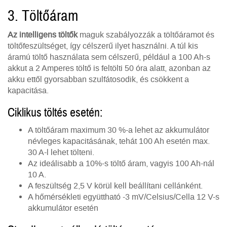
3. Töltőáram
Az intelligens töltők
maguk szabályozzák a töltőáramot és
töltőfeszültséget, így célszerű ilyet használni. A túl kis
áramú töltő használata sem célszerű, például a 100 Ah-s
akkut a 2 Amperes töltő is feltölti 50 óra alatt, azonban az
akku ettől gyorsabban szulfátosodik, és csökkent a
kapacitása.
Ciklikus töltés esetén:
A töltőáram maximum 30 %-a lehet az akkumulátor
névleges kapacitásának, tehát 100 Ah esetén max.
30 A-l lehet tölteni.
Az ideálisabb a 10%-s töltő áram, vagyis 100 Ah-nál
10 A.
A feszültség 2,5 V körül kell beállítani cellánként.
A hőmérsékleti együttható -3 mV/Celsius/Cella 12 V-s
akkumulátor esetén