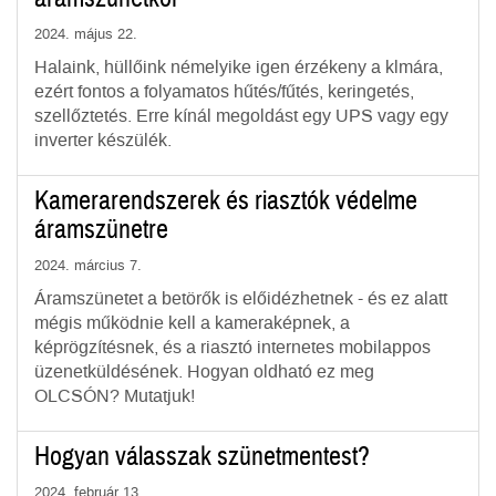
2024. május 22.
Halaink, hüllőink némelyike igen érzékeny a klmára,
ezért fontos a folyamatos hűtés/fűtés, keringetés,
szellőztetés. Erre kínál megoldást egy UPS vagy egy
inverter készülék.
Kamerarendszerek és riasztók védelme
áramszünetre
2024. március 7.
Áramszünetet a betörők is előidézhetnek - és ez alatt
mégis működnie kell a kameraképnek, a
képrögzítésnek, és a riasztó internetes mobilappos
üzenetküldésének. Hogyan oldható ez meg
OLCSÓN? Mutatjuk!
Hogyan válasszak szünetmentest?
2024. február 13.