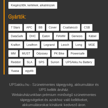
Kiegészítők, kellékek, alkatrészek
Gyártók:
7 Stars
APC
BB
Cover
Csatlakozó
CSB
DataSafe
DHC
Eaton
FIAMM
Genesis
Kábel
Krafton
Leaftron
Legrand
Leoch
Long
MGE
MM
MUST
Odyssey
PK Bike
Powersafe
Reddot
SLA
SPS
Sunon
UPSAkku.hu Battery
Yuasa
egyéb
UPSakku.hu - Szünetmentes tápegység, akkumulátor és
UPS kellék áruház.
Webáruházunkban prémium minőségű szünetmentes
tápegységeket és azokhoz való kellékeket,
akkumulátorokat kínálunk kedvező áron.