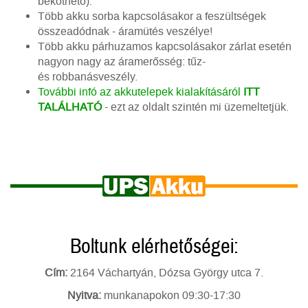
beköthető).
Több akku sorba kapcsolásakor a feszültségek
összeadódnak - áramütés veszélye!
Több akku párhuzamos kapcsolásakor zárlat esetén
nagyon nagy az áramerősség: tűz-
és robbanásveszély.
További infó az akkutelepek kialakításáról
ITT
TALÁLHATÓ
- ezt az oldalt szintén mi üzemeltetjük.
Boltunk elérhetőségei:
Cím:
2164 Váchartyán, Dózsa György utca 7.
Nyitva:
munkanapokon 09:30-17:30