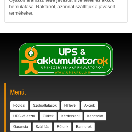
Gyakori áramszünetre javasolt inverterek és akkuk
bemutatása. Raktárról, azonnal szállítjuk a javasolt
termékeket.
Menü:
Főoldal
Szolgáltatások
Hírlevél
Akciók
UPS-választó
Cikkek
Kérdezzen!
Kapcsolat
Garancia
Szállítás
Rólunk
Bannerek