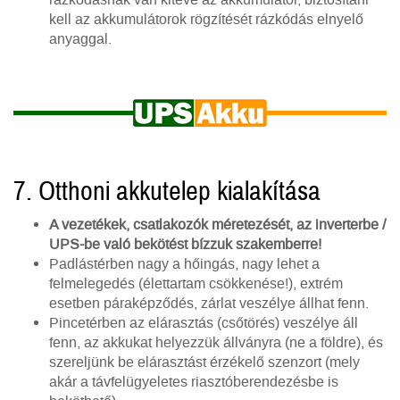
kell az akkumulátorok rögzítését rázkódás elnyelő
anyaggal.
7. Otthoni akkutelep kialakítása
A vezetékek, csatlakozók méretezését, az inverterbe /
UPS-be való bekötést bízzuk szakemberre!
Padlástérben nagy a hőingás, nagy lehet a
felmelegedés (élettartam csökkenése!), extrém
esetben páraképződés, zárlat veszélye állhat fenn.
Pincetérben az elárasztás (csőtörés) veszélye áll
fenn, az akkukat helyezzük állványra (ne a földre), és
szereljünk be elárasztást érzékelő szenzort (mely
akár a távfelügyeletes riasztóberendezésbe is