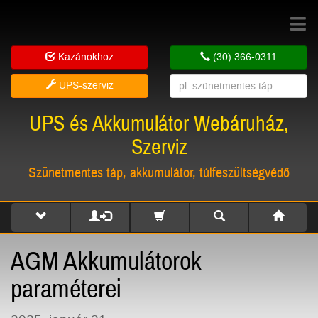
Toggle
navigat
Kazánokhoz
(30) 366-0311
UPS-szerviz
UPS és Akkumulátor Webáruház,
Szerviz
Szünetmentes táp, akkumulátor, túlfeszültségvédő
AGM Akkumulátorok
paraméterei