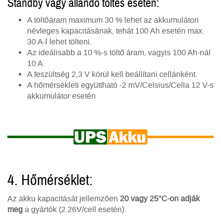
Standby vagy állandó töltés esetén:
A töltőáram maximum 30 % lehet az akkumulátori
névleges kapacitásának, tehát 100 Ah esetén max.
30 A-l lehet tölteni.
Az ideálisabb a 10 %-s töltő áram, vagyis 100 Ah-nál
10 A.
A feszültség 2,3 V körül kell beállítani cellánként.
A hőmérsékleti együttható -2 mV/Celsius/Cella 12 V-s
akkumulátor esetén
4. Hőmérséklet:
Az akku kapacitását jellemzően
20 vagy 25°C-on adják
meg
a gyártók (2.26V/cell esetén).