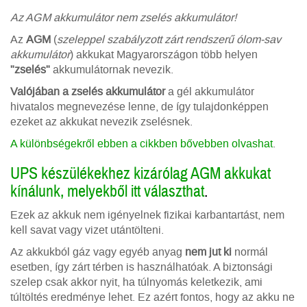
Az AGM akkumulátor nem zselés akkumulátor!
Az
AGM
(
szeleppel szabályzott zárt rendszerű ólom-sav
akkumulátor
) akkukat Magyarországon több helyen
"zselés"
akkumulátornak nevezik.
Valójában a zselés akkumulátor
a gél akkumulátor
hivatalos megnevezése lenne, de így tulajdonképpen
ezeket az akkukat nevezik zselésnek.
A különbségekről ebben a cikkben bővebben olvashat
.
UPS készülékekhez kizárólag AGM akkukat
kínálunk, melyekből itt választhat
.
Ezek az akkuk nem igényelnek fizikai karbantartást, nem
kell savat vagy vizet utántölteni.
Az akkukból gáz vagy egyéb anyag
nem jut ki
normál
esetben, így zárt térben is használhatóak. A biztonsági
szelep csak akkor nyit, ha túlnyomás keletkezik, ami
túltöltés eredménye lehet. Ez azért fontos, hogy az akku ne