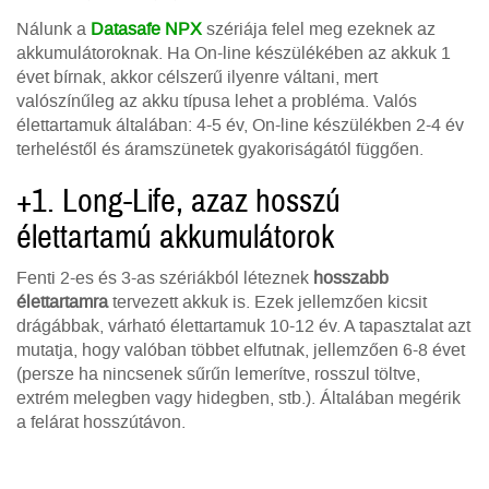
Nálunk a
Datasafe NPX
szériája felel meg ezeknek az
akkumulátoroknak. Ha On-line készülékében az akkuk 1
évet bírnak, akkor célszerű ilyenre váltani, mert
valószínűleg az akku típusa lehet a probléma. Valós
élettartamuk általában: 4-5 év, On-line készülékben 2-4 év
terheléstől és áramszünetek gyakoriságától függően.
+1. Long-Life, azaz hosszú
élettartamú akkumulátorok
Fenti 2-es és 3-as szériákból léteznek
hosszabb
élettartamra
tervezett akkuk is. Ezek jellemzően kicsit
drágábbak, várható élettartamuk 10-12 év. A tapasztalat azt
mutatja, hogy valóban többet elfutnak, jellemzően 6-8 évet
(persze ha nincsenek sűrűn lemerítve, rosszul töltve,
extrém melegben vagy hidegben, stb.). Általában megérik
a felárat hosszútávon.