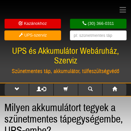
Toggle
navigat
Kazánokhoz
(30) 366-0311
UPS-szerviz
UPS és Akkumulátor Webáruház,
Szerviz
Szünetmentes táp, akkumulátor, túlfeszültségvédő
Milyen akkumulátort tegyek a
szünetmentes tápegységembe,
UPS-embe?