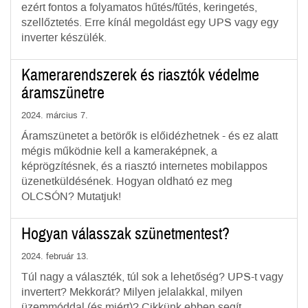
ezért fontos a folyamatos hűtés/fűtés, keringetés,
szellőztetés. Erre kínál megoldást egy UPS vagy egy
inverter készülék.
Kamerarendszerek és riasztók védelme
áramszünetre
2024. március 7.
Áramszünetet a betörők is előidézhetnek - és ez alatt
mégis működnie kell a kameraképnek, a
képrögzítésnek, és a riasztó internetes mobilappos
üzenetküldésének. Hogyan oldható ez meg
OLCSÓN? Mutatjuk!
Hogyan válasszak szünetmentest?
2024. február 13.
Túl nagy a választék, túl sok a lehetőség? UPS-t vagy
invertert? Mekkorát? Milyen jelalakkal, milyen
üzemmóddal (és miért)? Cikkünk ebben segít