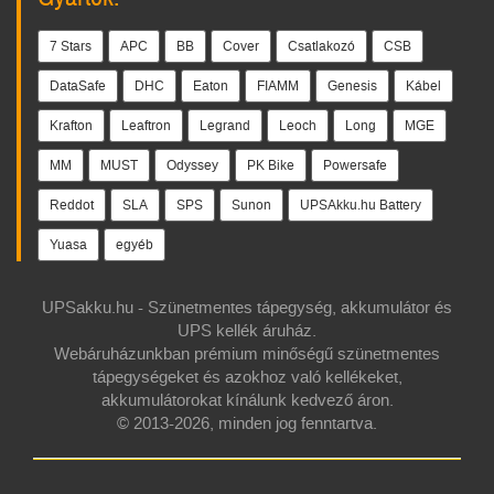
7 Stars
APC
BB
Cover
Csatlakozó
CSB
DataSafe
DHC
Eaton
FIAMM
Genesis
Kábel
Krafton
Leaftron
Legrand
Leoch
Long
MGE
MM
MUST
Odyssey
PK Bike
Powersafe
Reddot
SLA
SPS
Sunon
UPSAkku.hu Battery
Yuasa
egyéb
UPSakku.hu - Szünetmentes tápegység, akkumulátor és
UPS kellék áruház.
Webáruházunkban prémium minőségű szünetmentes
tápegységeket és azokhoz való kellékeket,
akkumulátorokat kínálunk kedvező áron.
© 2013-2026, minden jog fenntartva.