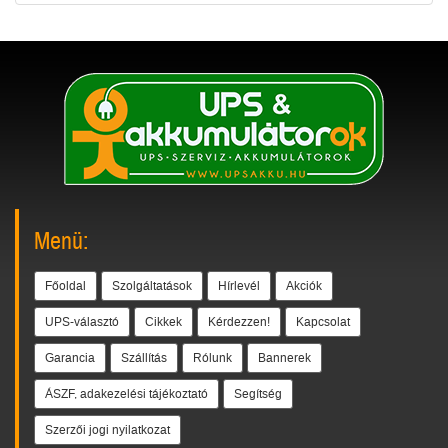
Menü:
Főoldal
Szolgáltatások
Hírlevél
Akciók
UPS-választó
Cikkek
Kérdezzen!
Kapcsolat
Garancia
Szállítás
Rólunk
Bannerek
ÁSZF, adakezelési tájékoztató
Segítség
Szerzői jogi nyilatkozat