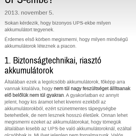
2013. november 5.
Sokan kérdezik, hogy bizonyos UPS-ekbe milyen
akkumulátort tegyenek.
Érdemes első körben megismerni, hogy milyen minőségű
akkumulátorok léteznek a piacon.
1. Biztonságtechnikai, riasztó
akkumulátorok
Általában ezek a legolcsóbb akkumulátorok, főképp arra
vannak kitalálva, hogy
nem túl nagy feszültséget állítsanak
elő belőlük nem túl gyakran
. A gyakorlatban ez annyit
jelent, hogy kis áramot lehet kivenni ezekből az
akkumulátorokból, ezért szünetmentes tápegységbe
betehetőek, de nem lesznek hosszú életűek. Onnan lehet
megismerni ezeket az akkumulátorokat, hogy tömegük
általában kisebb az UPS-be való akkumulátoroknál, ezáltal
olcsóbbak is. Mi ilyet jelenleg nem forgalmazunk. Valós