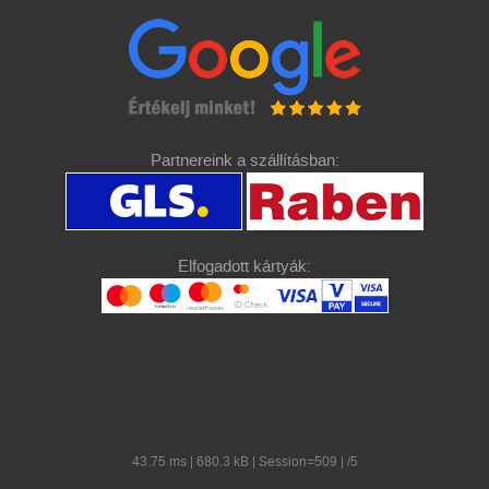
Partnereink a szállításban:
Elfogadott kártyák:
43.75 ms | 680.3 kB | Session=509 | /5