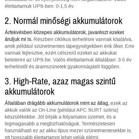
élettartamuk UPS-ben: 0-1,5 év.
2. Normál minőségi akkumulátorok
Árfekvésben közepes akkumulátorok, javarészt ezeket
áruljuk mi is.
Részben ciklikus terhelésre vannak kitalálva,
amik például szünetmentes tápegységekben érik őket. Erre
vannak fejlesztve, ezért célszerű ezeket az akkukat
beletenni az UPS-be. Valós élettartamuk általában: 3-5 év
terheléstől és áramszünetek gyakoriságától függően.
3. High-Rate, azaz magas szintű
akkumulátorok
Általában drágább akkumulátorok mint az átlag,
ezek az
akkuk valók az On-Line (például APC SURT széria)
készülékekbe. Jól bírják a folyamatos üzemet, és a
legmagasabb a megbízhatóságuk. Természetesen
használható ez az akku típus mezei szünetmentesekbe is,
ott hosszabb élettartamot lehet velük elérni.