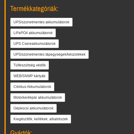
Termékkategóriák:
UPS/szünetmentes akkumulátorok
LiFePO4 akkumulátorok
UPS Csereakkumulátorok
UPS/szünetmentes tápegységek/készülékek
Túlfeszültség védők
WEB/SNMP kártyák
Ciklikus Akkumulátorok
Motorkerékpár akkumulátorok
Gépkocsi akkumulátorok
Kiegészítők, kellékek, alkatrészek
Gyártók: