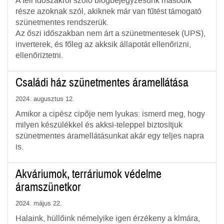
A téli időszakról szóló blogbejegyzésünk második
része azoknak szól, akiknek már van fűtést támogató
szünetmentes rendszerük.
Az őszi időszakban nem árt a szünetmentesek (UPS),
inverterek, és főleg az akksik állapotát ellenőrizni,
ellenőriztetni.
Családi ház szünetmentes áramellátása
2024. augusztus 12.
Amikor a cipész cipője nem lyukas: ismerd meg, hogy
milyen készülékkel és akksi-teleppel biztosítjuk
szünetmentes áramellátásunkat akár egy teljes napra
is.
Akváriumok, terráriumok védelme
áramszünetkor
2024. május 22.
Halaink, hüllőink némelyike igen érzékeny a klmára,