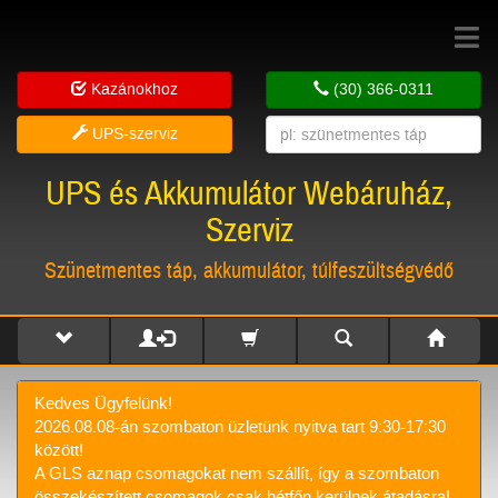
Toggle
navigat
Kazánokhoz
(30) 366-0311
UPS-szerviz
UPS és Akkumulátor Webáruház,
Szerviz
Szünetmentes táp, akkumulátor, túlfeszültségvédő
Kedves Ügyfelünk!
2026.08.08-án szombaton üzletünk nyitva tart 9:30-17:30
között!
A GLS aznap csomagokat nem szállít, így a szombaton
összekészített csomagok csak hétfőn kerülnek átadásra!