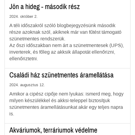
Jön a hideg - második rész
2024. október 2.
A téli időszakról szóló blogbejegyzésünk második
része azoknak szól, akiknek már van fűtést támogató
szünetmentes rendszerük.
Az őszi időszakban nem árt a szünetmentesek (UPS),
inverterek, és főleg az akksik állapotát ellenőrizni,
ellenőriztetni.
Családi ház szünetmentes áramellátása
2024. augusztus 12.
Amikor a cipész cipője nem lyukas: ismerd meg, hogy
milyen készülékkel és akksi-teleppel biztosítjuk
szünetmentes áramellátásunkat akár egy teljes napra
is.
Akváriumok, terráriumok védelme