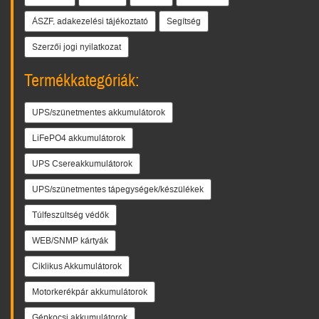
ÁSZF, adakezelési tájékoztató
Segítség
Szerzői jogi nyilatkozat
Termékkategóriák:
UPS/szünetmentes akkumulátorok
LiFePO4 akkumulátorok
UPS Csereakkumulátorok
UPS/szünetmentes tápegységek/készülékek
Túlfeszültség védők
WEB/SNMP kártyák
Ciklikus Akkumulátorok
Motorkerékpár akkumulátorok
Gépkocsi akkumulátorok