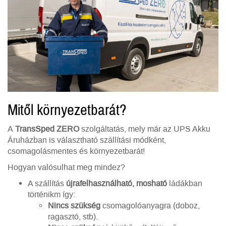
Mitől környezetbarát?
A
TransSped ZERO
szolgáltatás, mely már az UPS Akku
Áruházban is választható szállítási módként,
csomagolásmentes és környezetbarát!
Hogyan valósulhat meg mindez?
A szállítás
újrafelhasználható, mosható
ládákban
történikm így:
Nincs szükség
csomagolóanyagra (doboz,
ragasztó, stb).