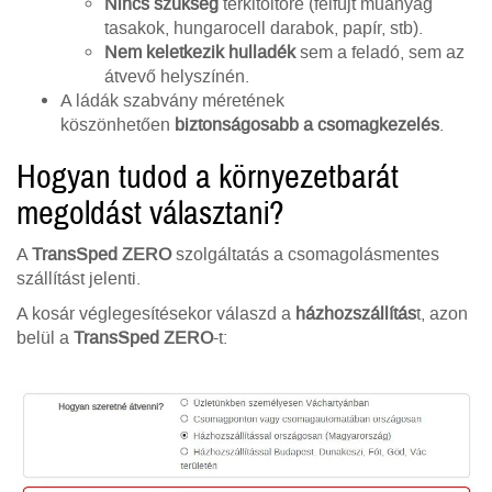
Nincs szükség
térkitöltőre (felfújt műanyag
tasakok, hungarocell darabok, papír, stb).
Nem keletkezik hulladék
sem a feladó, sem az
átvevő helyszínén.
A ládák szabvány méretének
köszönhetően
biztonságosabb a csomagkezelés
.
Hogyan tudod a környezetbarát
megoldást választani?
A
TransSped ZERO
szolgáltatás a csomagolásmentes
szállítást jelenti.
A kosár véglegesítésekor válaszd a
házhozszállítás
t, azon
belül a
TransSped ZERO
-t: