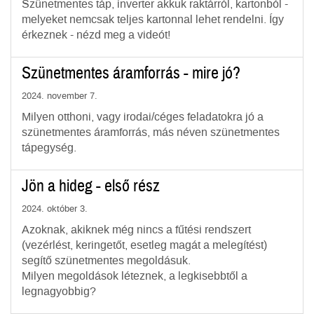
Szünetmentes táp, inverter akkuk raktárról, kartonból -
melyeket nemcsak teljes kartonnal lehet rendelni. Így
érkeznek - nézd meg a videót!
Szünetmentes áramforrás - mire jó?
2024. november 7.
Milyen otthoni, vagy irodai/céges feladatokra jó a
szünetmentes áramforrás, más néven szünetmentes
tápegység.
Jön a hideg - első rész
2024. október 3.
Azoknak, akiknek még nincs a fűtési rendszert
(vezérlést, keringetőt, esetleg magát a melegítést)
segítő szünetmentes megoldásuk.
Milyen megoldások léteznek, a legkisebbtől a
legnagyobbig?