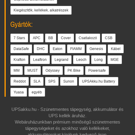
Kiegészítők, kellékek, alkatrészek
Gyártók:
7 Stars
APC
BB
Cover
Csatlakozó
CSB
DataSafe
DHC
Eaton
FIAMM
Genesis
Kábel
Krafton
Leaftron
Legrand
Leoch
Long
MGE
MM
MUST
Odyssey
PK Bike
Powersafe
Reddot
SLA
SPS
Sunon
UPSAkku.hu Battery
Yuasa
egyéb
UPSakku.hu - Szünetmentes tápegység, akkumulátor és
UPS kellék áruház.
Webáruházunkban prémium minőségű szünetmentes
tápegységeket és azokhoz való kellékeket,
akkumulátorokat kínálunk kedvező áron.