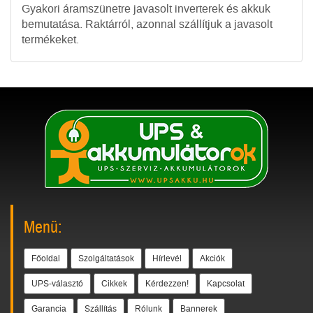
Gyakori áramszünetre javasolt inverterek és akkuk
bemutatása. Raktárról, azonnal szállítjuk a javasolt
termékeket.
Menü:
Főoldal
Szolgáltatások
Hírlevél
Akciók
UPS-választó
Cikkek
Kérdezzen!
Kapcsolat
Garancia
Szállítás
Rólunk
Bannerek