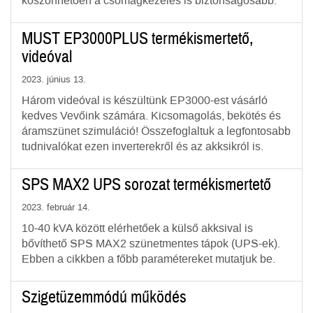
köszönhetően a csomagkezelés is biztonságosabb.
MUST EP3000PLUS termékismertető,
videóval
2023. június 13.
Három videóval is készültünk EP3000-est vásárló
kedves Vevőink számára. Kicsomagolás, bekötés és
áramszünet szimuláció! Összefoglaltuk a legfontosabb
tudnivalókat ezen inverterekről és az akksikról is.
SPS MAX2 UPS sorozat termékismertető
2023. február 14.
10-40 kVA között elérhetőek a külső akksival is
bővíthető SPS MAX2 szünetmentes tápok (UPS-ek).
Ebben a cikkben a főbb paramétereket mutatjuk be.
Szigetüzemmódú működés